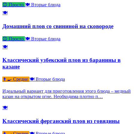
😊 Просто
🍽 Вторые блюда
🍽
Домашний плов со свининой на сковороде
😊 Просто
🍽 Вторые блюда
🍽
Классический узбекский плов из баранины в
казане
👨‍🍳 Средне
🍽 Вторые блюда
Идеальный вариант для приготовления этого блюда – медный
казан на открытом огне. Необходима плотно п…
🍽
Классический ферганский плов из говядины
👨‍🍳 Средне
🍽 Вторые блюда