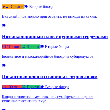
👨‍🍳 Средне
🍽 Вторые блюда
Вкусный плов можно приготовить, не выходя из кухни.
🍽
Низкокалорийный плов с куриными сердечками
🕐 110 мин
😊 Просто
🍽 Вторые блюда
Бюджетное и малокалорийное блюдо из субпродуктов.
🍽
Пикантный плов из свинины с черносливом
🕐 100 мин
😊 Просто
🍽 Вторые блюда
Блюдо готовится в мультиварке, сухофрукты придают
кушанью пикантный вкус.