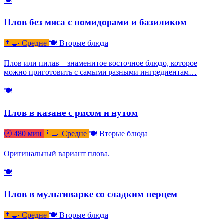
🍽
Плов без мяса с помидорами и базиликом
👨‍🍳 Средне
🍽 Вторые блюда
Плов или пилав – знаменитое восточное блюдо, которое
можно приготовить с самыми разными ингредиентам…
🍽
Плов в казане с рисом и нутом
🕐 480 мин
👨‍🍳 Средне
🍽 Вторые блюда
Оригинальный вариант плова.
🍽
Плов в мультиварке со сладким перцем
👨‍🍳 Средне
🍽 Вторые блюда