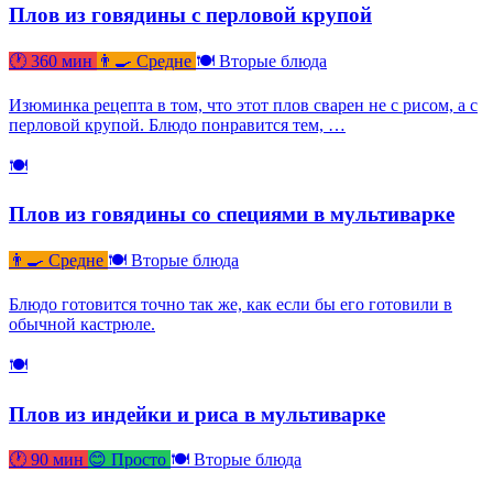
Плов из говядины с перловой крупой
🕐 360 мин
👨‍🍳 Средне
🍽 Вторые блюда
Изюминка рецепта в том, что этот плов сварен не с рисом, а с
перловой крупой. Блюдо понравится тем, …
🍽
Плов из говядины со специями в мультиварке
👨‍🍳 Средне
🍽 Вторые блюда
Блюдо готовится точно так же, как если бы его готовили в
обычной кастрюле.
🍽
Плов из индейки и риса в мультиварке
🕐 90 мин
😊 Просто
🍽 Вторые блюда