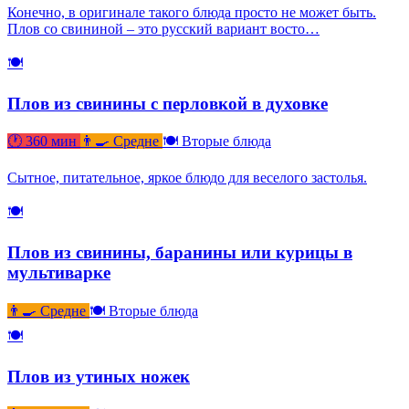
Конечно, в оригинале такого блюда просто не может быть.
Плов со свининой – это русский вариант восто…
🍽
Плов из свинины с перловкой в духовке
🕐 360 мин
👨‍🍳 Средне
🍽 Вторые блюда
Сытное, питательное, яркое блюдо для веселого застолья.
🍽
Плов из свинины, баранины или курицы в
мультиварке
👨‍🍳 Средне
🍽 Вторые блюда
🍽
Плов из утиных ножек