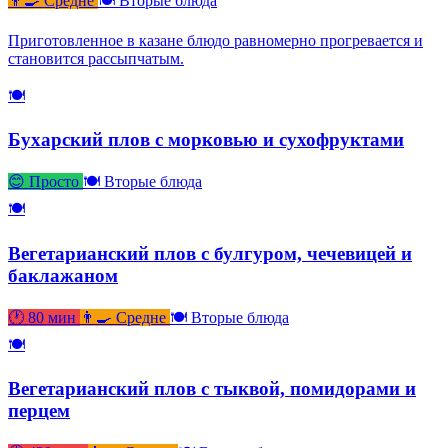
👨‍🍳 Средне
🍽 Вторые блюда
Приготовленное в казане блюдо равномерно прогревается и
становится рассыпчатым.
🍽
Бухарский плов с морковью и сухофруктами
😊 Просто
🍽 Вторые блюда
🍽
Вегетарианский плов с булгуром, чечевицей и
баклажаном
🕐 80 мин
👨‍🍳 Средне
🍽 Вторые блюда
🍽
Вегетарианский плов с тыквой, помидорами и
перцем