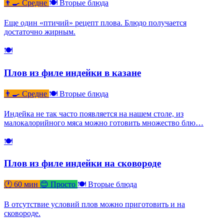
👨‍🍳 Средне
🍽 Вторые блюда
Еще один «птичий» рецепт плова. Блюдо получается
достаточно жирным.
🍽
Плов из филе индейки в казане
👨‍🍳 Средне
🍽 Вторые блюда
Индейка не так часто появляется на нашем столе, из
малокалорийного мяса можно готовить множество блю…
🍽
Плов из филе индейки на сковороде
🕐 60 мин
😊 Просто
🍽 Вторые блюда
В отсутствие условий плов можно приготовить и на
сковороде.