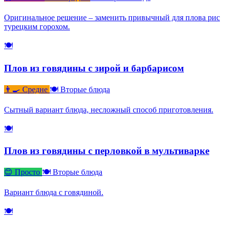
Оригинальное решение – заменить привычный для плова рис
турецким горохом.
🍽
Плов из говядины с зирой и барбарисом
👨‍🍳 Средне
🍽 Вторые блюда
Сытный вариант блюда, несложный способ приготовления.
🍽
Плов из говядины с перловкой в мультиварке
😊 Просто
🍽 Вторые блюда
Вариант блюда с говядиной.
🍽