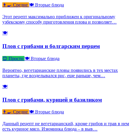
👨‍🍳 Средне
🍽 Вторые блюда
Этот рецепт максимально приближен к оригинальному
узбекскому способу приготовления плова и позволяет…
🍽
Плов с грибами и болгарским перцем
😊 Просто
🍽 Вторые блюда
Вероятно, вегетарианские пловы появились в тех местах
планеты, где возделывался рис, еще раньше, чем…
🍽
Плов с грибами, курицей и базиликом
👨‍🍳 Средне
🍽 Вторые блюда
Данный рецепт не вегетарианский, кроме грибов и трав в нем
есть куриное мясо. Изюминка блюда – в выв…