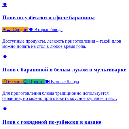
🍽
Плов по-узбекски из филе баранины
👨‍🍳 Средне
🍽 Вторые блюда
Доступные продукты, легкость приготовления – такой плов
можно подать на стол в любое время года.
🍽
Плов с бараниной и белым луком в мультиварке
🕐 60 мин
😊 Просто
🍽 Вторые блюда
Для приготовления блюда традиционно используется
баранина, но можно приготовить вкусное кушанье и из…
🍽
Плов с говядиной по-узбекски в казане