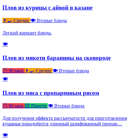
Плов из курицы с айвой в казане
👨‍🍳 Средне
🍽 Вторые блюда
Легкий вариант блюда.
🍽
Плов из мякоти баранины на сковороде
🕐 90 мин
👨‍🍳 Средне
🍽 Вторые блюда
🍽
Плов из мяса с пропаренным рисом
🕐 90 мин
😊 Просто
🍽 Вторые блюда
Для получения эффекта рассыпчатости для приготовления
кушанья понадобится длинный шлифованный пропар…
🍽