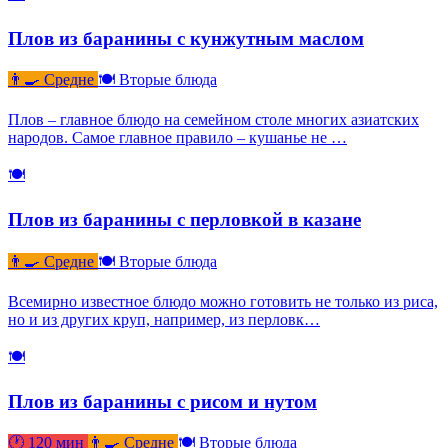
Плов из баранины с кунжутным маслом
👨‍🍳 Средне
🍽 Вторые блюда
Плов – главное блюдо на семейном столе многих азиатских
народов. Самое главное правило – кушанье не …
🍽
Плов из баранины с перловкой в казане
👨‍🍳 Средне
🍽 Вторые блюда
Всемирно известное блюдо можно готовить не только из риса,
но и из других круп, например, из перловк…
🍽
Плов из баранины с рисом и нутом
🕐 120 мин
👨‍🍳 Средне
🍽 Вторые блюда