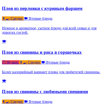
Плов из перловки с куриным фаршем
👨‍🍳 Средне
🍽 Вторые блюда
Нежное и ароматное, сытное блюдо для всей семьи и для
дорогих гостей.
🍽
Плов из свинины и риса в горшочках
🕐 80 мин
👨‍🍳 Средне
🍽 Вторые блюда
Более калорийный вариант плова для любителей свинины.
🍽
Плов из свинины с любимыми специями
👨‍🍳 Средне
🍽 Вторые блюда