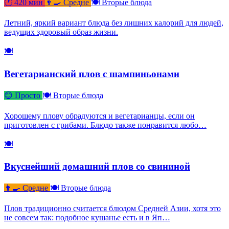
🕐 420 мин
👨‍🍳 Средне
🍽 Вторые блюда
Летний, яркий вариант блюда без лишних калорий для людей,
ведущих здоровый образ жизни.
🍽
Вегетарианский плов с шампиньонами
😊 Просто
🍽 Вторые блюда
Хорошему плову обрадуются и вегетарианцы, если он
приготовлен с грибами. Блюдо также понравится любо…
🍽
Вкуснейший домашний плов со свининой
👨‍🍳 Средне
🍽 Вторые блюда
Плов традиционно считается блюдом Средней Азии, хотя это
не совсем так: подобное кушанье есть и в Яп…