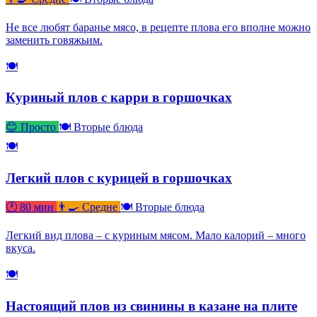
Не все любят баранье мясо, в рецепте плова его вполне можно
заменить говяжьим.
🍽
Куриный плов с карри в горшочках
😊 Просто
🍽 Вторые блюда
🍽
Легкий плов с курицей в горшочках
🕐 80 мин
👨‍🍳 Средне
🍽 Вторые блюда
Легкий вид плова – с куриным мясом. Мало калорий – много
вкуса.
🍽
Настоящий плов из свинины в казане на плите