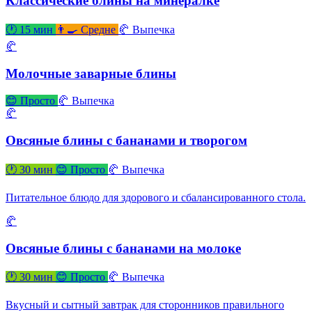
Классические блины на минералке
🕐 15 мин
👨‍🍳 Средне
🥐 Выпечка
🥐
Молочные заварные блины
😊 Просто
🥐 Выпечка
🥐
Овсяные блины с бананами и творогом
🕐 30 мин
😊 Просто
🥐 Выпечка
Питательное блюдо для здорового и сбалансированного стола.
🥐
Овсяные блины с бананами на молоке
🕐 30 мин
😊 Просто
🥐 Выпечка
Вкусный и сытный завтрак для сторонников правильного