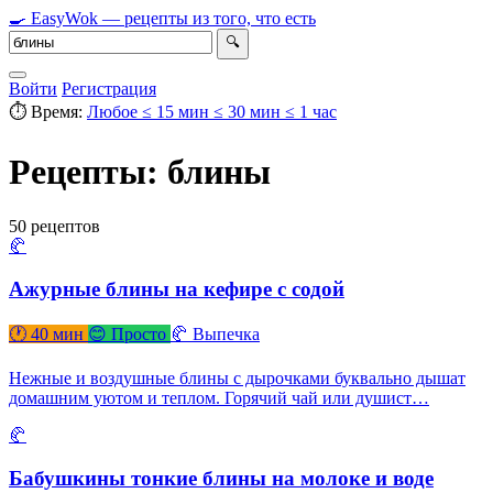
🍳
Easy
Wok
— рецепты из того, что есть
🔍
Войти
Регистрация
⏱ Время:
Любое
≤ 15 мин
≤ 30 мин
≤ 1 час
Рецепты: блины
50 рецептов
🥐
Ажурные блины на кефире с содой
🕐 40 мин
😊 Просто
🥐 Выпечка
Нежные и воздушные блины с дырочками буквально дышат
домашним уютом и теплом. Горячий чай или душист…
🥐
Бабушкины тонкие блины на молоке и воде