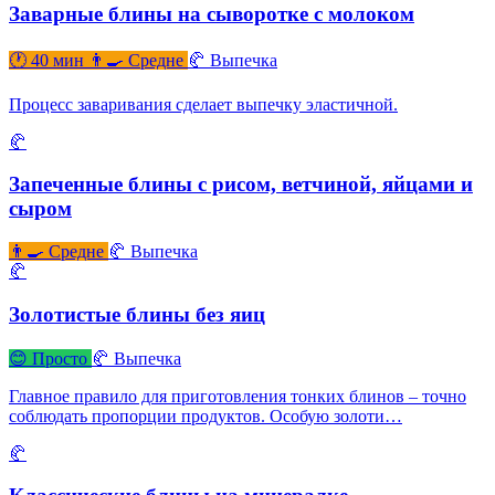
Заварные блины на сыворотке с молоком
🕐 40 мин
👨‍🍳 Средне
🥐 Выпечка
Процесс заваривания сделает выпечку эластичной.
🥐
Запеченные блины с рисом, ветчиной, яйцами и
сыром
👨‍🍳 Средне
🥐 Выпечка
🥐
Золотистые блины без яиц
😊 Просто
🥐 Выпечка
Главное правило для приготовления тонких блинов – точно
соблюдать пропорции продуктов. Особую золоти…
🥐