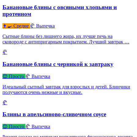
Банановые блины с овсяными хлопьями и
протеином
👨‍🍳 Средне
🥐 Выпечка
Сытные блины без лишнего жира, их лучше печь на
сковороде с антипригарным покрытием. Лучший завтрак …
🥐
Банановые блины с черникой к завтраку
😊 Просто
🥐 Выпечка
Идеальный сытный завтрак для взрослых и детей. Блинчики
получаются очень нежные и вкусные.
🥐
Блины в апельсиново-сливочном соусе
😊 Просто
🥐 Выпечка
Рецепт создан по мотивам популярного французского десерта