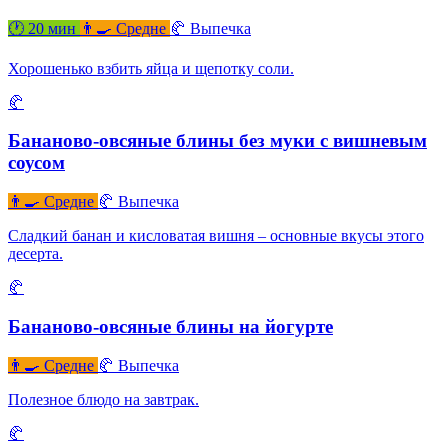
🕐 20 мин
👨‍🍳 Средне
🥐 Выпечка
Хорошенько взбить яйца и щепотку соли.
🥐
Бананово-овсяные блины без муки с вишневым
соусом
👨‍🍳 Средне
🥐 Выпечка
Сладкий банан и кисловатая вишня – основные вкусы этого
десерта.
🥐
Бананово-овсяные блины на йогурте
👨‍🍳 Средне
🥐 Выпечка
Полезное блюдо на завтрак.
🥐