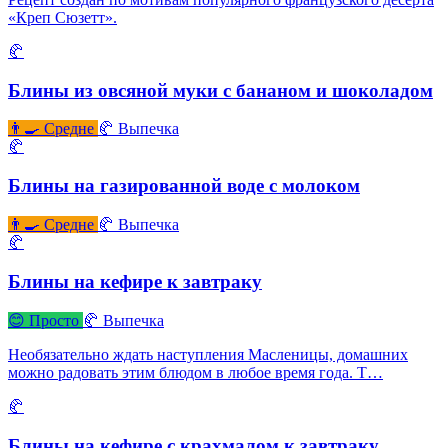
«Креп Сюзетт».
🥐
Блины из овсяной муки с бананом и шоколадом
👨‍🍳 Средне
🥐 Выпечка
🥐
Блины на газированной воде с молоком
👨‍🍳 Средне
🥐 Выпечка
🥐
Блины на кефире к завтраку
😊 Просто
🥐 Выпечка
Необязательно ждать наступления Масленицы, домашних
можно радовать этим блюдом в любое время года. Т…
🥐
Блины на кефире с крахмалом к завтраку