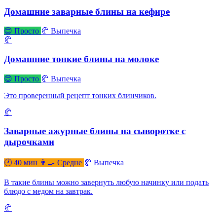
Домашние заварные блины на кефире
😊 Просто
🥐 Выпечка
🥐
Домашние тонкие блины на молоке
😊 Просто
🥐 Выпечка
Это проверенный рецепт тонких блинчиков.
🥐
Заварные ажурные блины на сыворотке с
дырочками
🕐 40 мин
👨‍🍳 Средне
🥐 Выпечка
В такие блины можно завернуть любую начинку или подать
блюдо с медом на завтрак.
🥐