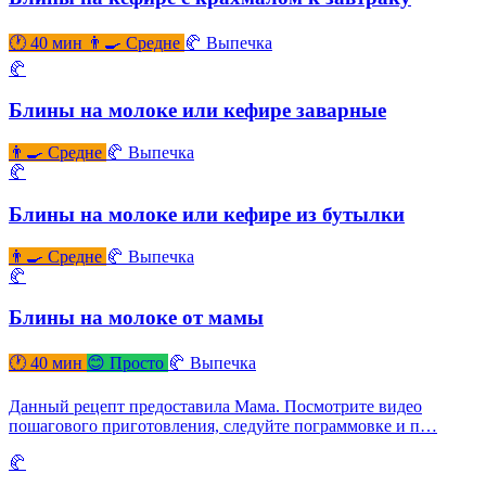
🕐 40 мин
👨‍🍳 Средне
🥐 Выпечка
🥐
Блины на молоке или кефире заварные
👨‍🍳 Средне
🥐 Выпечка
🥐
Блины на молоке или кефире из бутылки
👨‍🍳 Средне
🥐 Выпечка
🥐
Блины на молоке от мамы
🕐 40 мин
😊 Просто
🥐 Выпечка
Данный рецепт предоставила Мама. Посмотрите видео
пошагового приготовления, следуйте пограммовке и п…
🥐