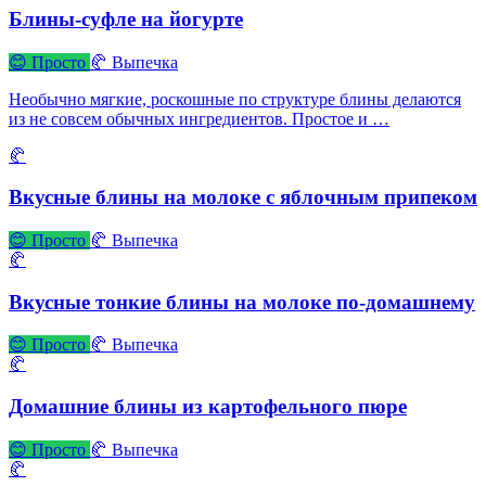
Блины-суфле на йогурте
😊 Просто
🥐 Выпечка
Необычно мягкие, роскошные по структуре блины делаются
из не совсем обычных ингредиентов. Простое и …
🥐
Вкусные блины на молоке с яблочным припеком
😊 Просто
🥐 Выпечка
🥐
Вкусные тонкие блины на молоке по-домашнему
😊 Просто
🥐 Выпечка
🥐
Домашние блины из картофельного пюре
😊 Просто
🥐 Выпечка
🥐