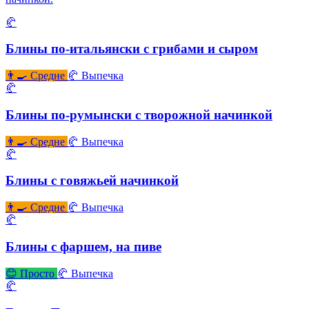
🥐
Блины по-итальянски с грибами и сыром
👨‍🍳 Средне
🥐 Выпечка
🥐
Блины по-румынски с творожной начинкой
👨‍🍳 Средне
🥐 Выпечка
🥐
Блины с говяжьей начинкой
👨‍🍳 Средне
🥐 Выпечка
🥐
Блины с фаршем, на пиве
😊 Просто
🥐 Выпечка
🥐