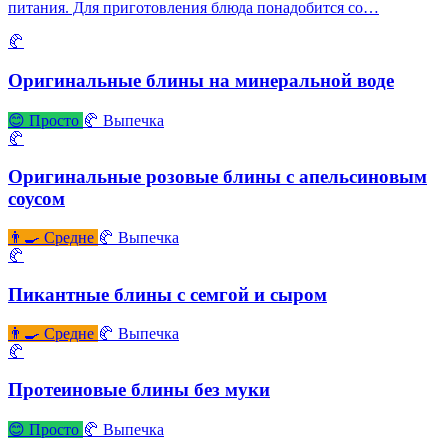
питания. Для приготовления блюда понадобится со…
🥐
Оригинальные блины на минеральной воде
😊 Просто
🥐 Выпечка
🥐
Оригинальные розовые блины с апельсиновым
соусом
👨‍🍳 Средне
🥐 Выпечка
🥐
Пикантные блины с семгой и сыром
👨‍🍳 Средне
🥐 Выпечка
🥐
Протеиновые блины без муки
😊 Просто
🥐 Выпечка