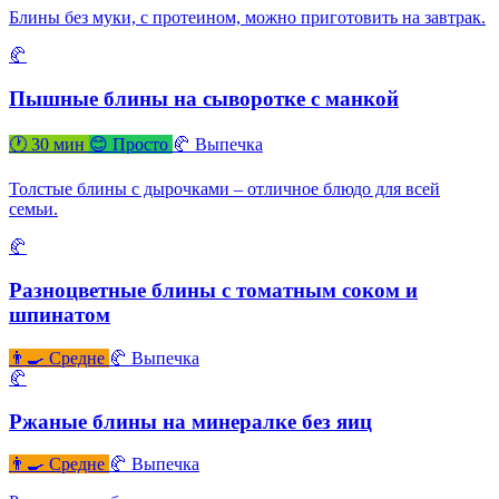
Блины без муки, с протеином, можно приготовить на завтрак.
🥐
Пышные блины на сыворотке с манкой
🕐 30 мин
😊 Просто
🥐 Выпечка
Толстые блины с дырочками – отличное блюдо для всей
семьи.
🥐
Разноцветные блины с томатным соком и
шпинатом
👨‍🍳 Средне
🥐 Выпечка
🥐
Ржаные блины на минералке без яиц
👨‍🍳 Средне
🥐 Выпечка