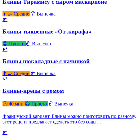
Блины Тирамису с сыром маскарпоне
👨‍🍳 Средне
🥐 Выпечка
🥐
Блины тыквенные «От жирафа»
😊 Просто
🥐 Выпечка
🥐
Блины шоколадные с начинкой
👨‍🍳 Средне
🥐 Выпечка
🥐
Блины-крепы с ромом
🕐 40 мин
😊 Просто
🥐 Выпечка
Французский вариант. Блины можно приготовить по-разному,
этот рецепт предлагает сделать это без соды…
🥐