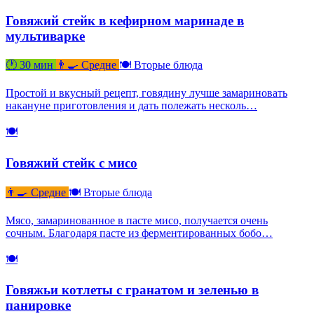
Говяжий стейк в кефирном маринаде в
мультиварке
🕐 30 мин
👨‍🍳 Средне
🍽 Вторые блюда
Простой и вкусный рецепт, говядину лучше замариновать
накануне приготовления и дать полежать несколь…
🍽
Говяжий стейк с мисо
👨‍🍳 Средне
🍽 Вторые блюда
Мясо, замаринованное в пасте мисо, получается очень
сочным. Благодаря пасте из ферментированных бобо…
🍽
Говяжьи котлеты с гранатом и зеленью в
панировке