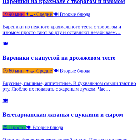
Вареники на крахмале с творогом и изюмом
🕐 90 мин
👨‍🍳 Средне
🍽 Вторые блюда
Вареники из нежного крахмального теста с творогом и
изюмом просто тают во рту и оставляют незабываем…
🍽
Вареники с капустой на дрожжевом тесте
🕐 60 мин
👨‍🍳 Средне
🍽 Вторые блюда
Вкусные, пышные, аппетитные. В буквальном смыли тают во
рту. Люблю их подавать с жареным лучком. Час…
🍽
Вегетарианская лазанья с цуккини и сыром
😊 Просто
🍽 Вторые блюда
Один из фаворитов итальянской кухни. Изначально слово