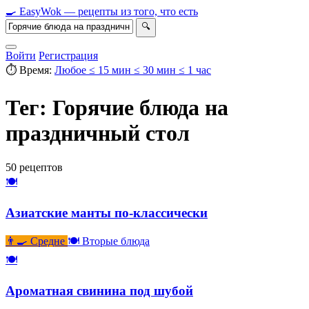
🍳
Easy
Wok
— рецепты из того, что есть
🔍
Войти
Регистрация
⏱ Время:
Любое
≤ 15 мин
≤ 30 мин
≤ 1 час
Тег: Горячие блюда на
праздничный стол
50 рецептов
🍽
Азиатские манты по-классически
👨‍🍳 Средне
🍽 Вторые блюда
🍽
Ароматная свинина под шубой