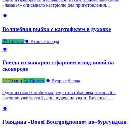
«лазанья» описывало кастрюлю для приготовления…
🍽
Волшебная рыбка с картофелем в духовке
😊 Просто
🍽 Вторые блюда
🍽
Гнезда из макарон с фаршем и подливой на
сковороде
🕐 30 мин
😊 Просто
🍽 Вторые блюда
Один из самых любимых рецептов с фаршем, который я
готовлю уже третий день подряд на ужин. Вкусные, …
🍽
Говядина «Bouef Bourguignonne» по–бургундски