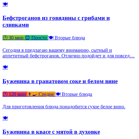
🍽
Бефстроганов из говядины с грибами и
сливками
🕐 30 мин
😊 Просто
🍽 Вторые блюда
Сегодня я предлагаю вашему вниманию, сытный и
аппетитный бефстроганов. Отлично подойдет и для повсед…
🍽
Буженина в гранатовом соке и белом вине
🕐 120 мин
👨‍🍳 Средне
🍽 Вторые блюда
Для приготовления блюда понадобится сухое белое вино.
🍽
Буженина в квасе с мятой в духовке