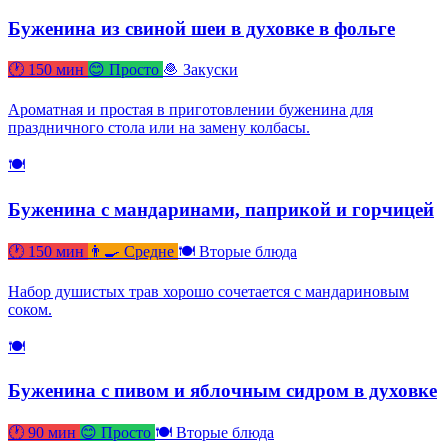
Буженина из свиной шеи в духовке в фольге
🕐 150 мин
😊 Просто
🧆 Закуски
Ароматная и простая в приготовлении буженина для
праздничного стола или на замену колбасы.
🍽
Буженина с мандаринами, паприкой и горчицей
🕐 150 мин
👨‍🍳 Средне
🍽 Вторые блюда
Набор душистых трав хорошо сочетается с мандариновым
соком.
🍽
Буженина с пивом и яблочным сидром в духовке
🕐 90 мин
😊 Просто
🍽 Вторые блюда