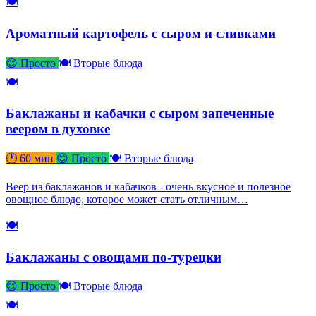
🍽
Ароматный картофель с сыром и сливками
😊 Просто
🍽 Вторые блюда
🍽
Баклажаны и кабачки с сыром запеченные
веером в духовке
🕐 60 мин
😊 Просто
🍽 Вторые блюда
Веер из баклажанов и кабачков - очень вкусное и полезное
овощное блюдо, которое может стать отличным…
🍽
Баклажаны с овощами по-турецки
😊 Просто
🍽 Вторые блюда
🍽