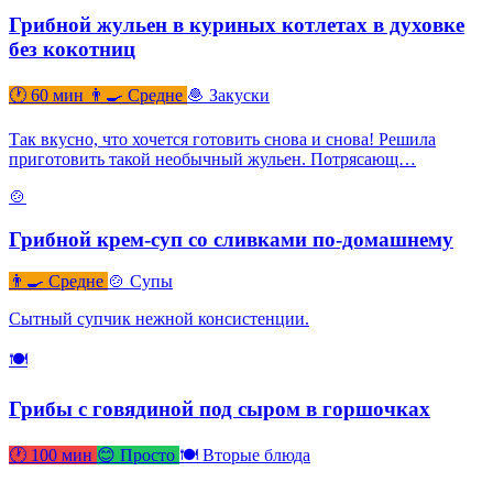
Грибной жульен в куриных котлетах в духовке
без кокотниц
🕐 60 мин
👨‍🍳 Средне
🧆 Закуски
Так вкусно, что хочется готовить снова и снова! Решила
приготовить такой необычный жульен. Потрясающ…
🍲
Грибной крем-суп со сливками по-домашнему
👨‍🍳 Средне
🍲 Супы
Сытный супчик нежной консистенции.
🍽
Грибы с говядиной под сыром в горшочках
🕐 100 мин
😊 Просто
🍽 Вторые блюда