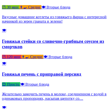
🕐 30 мин
👨‍🍳 Средне
🍽 Вторые блюда
Вкусные домашние котлеты из говяжьего фарша с интересной
начинкой из зерен граната и зелени!
🍽
Говяжьи стейки со сливочно-грибным соусом из
сморчков
🕐 120 мин
👨‍🍳 Средне
🍽 Вторые блюда
🍽
Говяжья печень с приправой персияд
😊 Просто
🍽 Вторые блюда
Желательно замочить печень в молоке, соединенном с водой в
одинаковых пропорциях, насыпав щепотку со…
🍽