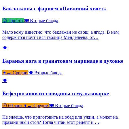
Баклажаны с фаршем «Павлиний хвост»
😊 Просто
🍽 Вторые блюда
Мало кому известно, что баклажан не овощ, а ягода. В нем
содержится почти вся таблица Менделеева, от…
🍽
Баранья нога в гранатовом маринаде в духовке
👨‍🍳 Средне
🍽 Вторые блюда
🍽
Бефстроганов из говядины в мультиварке
🕐 60 мин
👨‍🍳 Средне
🍽 Вторые блюда
Не знаешь, что приготовить на обед или ужин, а может на
праздничный стол? Тогда читай этот рецепт и …