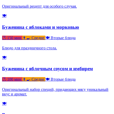
Оригинальный рецепт для особого случая.
🍽
Буженина с яблоками и морковью
🕐 150 мин
👨‍🍳 Средне
🍽 Вторые блюда
Блюдо для праздничного стола.
🍽
Буженина с яблочным соусом и имбирем
🕐 100 мин
👨‍🍳 Средне
🍽 Вторые блюда
Оригинальный набор специй, придающих мясу уникальный
вкус и аромат.
🍽