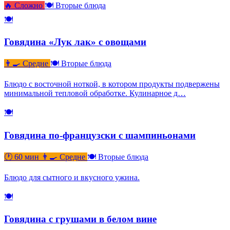
🔥 Сложно
🍽 Вторые блюда
🍽
Говядина «Лук лак» с овощами
👨‍🍳 Средне
🍽 Вторые блюда
Блюдо с восточной ноткой, в котором продукты подвержены
минимальной тепловой обработке. Кулинарное д…
🍽
Говядина по-французски с шампиньонами
🕐 60 мин
👨‍🍳 Средне
🍽 Вторые блюда
Блюдо для сытного и вкусного ужина.
🍽
Говядина с грушами в белом вине