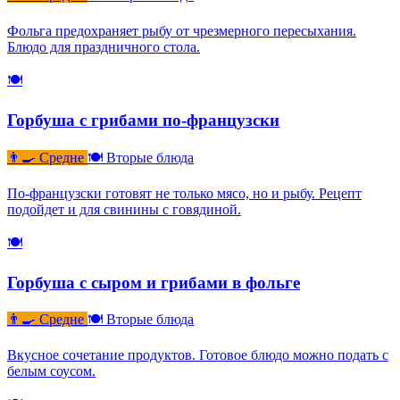
Фольга предохраняет рыбу от чрезмерного пересыхания.
Блюдо для праздничного стола.
🍽
Горбуша с грибами по-французски
👨‍🍳 Средне
🍽 Вторые блюда
По-французски готовят не только мясо, но и рыбу. Рецепт
подойдет и для свинины с говядиной.
🍽
Горбуша с сыром и грибами в фольге
👨‍🍳 Средне
🍽 Вторые блюда
Вкусное сочетание продуктов. Готовое блюдо можно подать с
белым соусом.