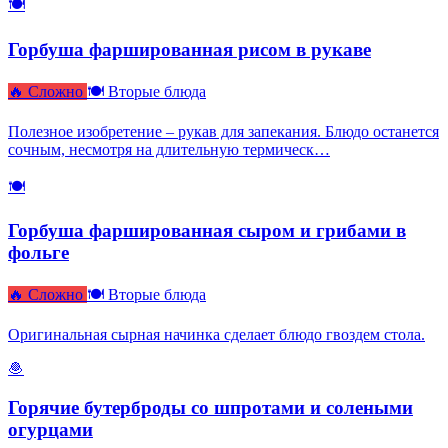
🍽
Горбуша фаршированная рисом в рукаве
🔥 Сложно
🍽 Вторые блюда
Полезное изобретение – рукав для запекания. Блюдо останется
сочным, несмотря на длительную термическ…
🍽
Горбуша фаршированная сыром и грибами в
фольге
🔥 Сложно
🍽 Вторые блюда
Оригинальная сырная начинка сделает блюдо гвоздем стола.
🧆
Горячие бутерброды со шпротами и солеными
огурцами