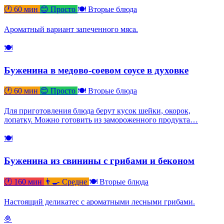
🕐 60 мин
😊 Просто
🍽 Вторые блюда
Ароматный вариант запеченного мяса.
🍽
Буженина в медово-соевом соусе в духовке
🕐 60 мин
😊 Просто
🍽 Вторые блюда
Для приготовления блюда берут кусок шейки, окорок,
лопатку. Можно готовить из замороженного продукта…
🍽
Буженина из свинины с грибами и беконом
🕐 160 мин
👨‍🍳 Средне
🍽 Вторые блюда
Настоящий деликатес с ароматными лесными грибами.
🧆