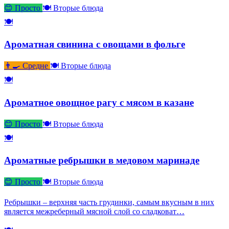
😊 Просто
🍽 Вторые блюда
🍽
Ароматная свинина с овощами в фольге
👨‍🍳 Средне
🍽 Вторые блюда
🍽
Ароматное овощное рагу с мясом в казане
😊 Просто
🍽 Вторые блюда
🍽
Ароматные ребрышки в медовом маринаде
😊 Просто
🍽 Вторые блюда
Ребрышки – верхняя часть грудинки, самым вкусным в них
является межреберный мясной слой со сладковат…