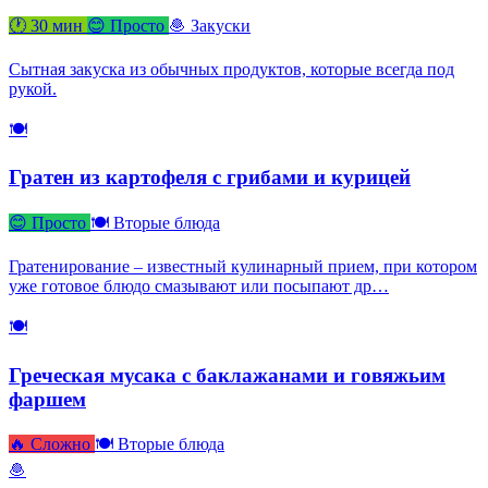
🕐 30 мин
😊 Просто
🧆 Закуски
Сытная закуска из обычных продуктов, которые всегда под
рукой.
🍽
Гратен из картофеля с грибами и курицей
😊 Просто
🍽 Вторые блюда
Гратенирование – известный кулинарный прием, при котором
уже готовое блюдо смазывают или посыпают др…
🍽
Греческая мусака с баклажанами и говяжьим
фаршем
🔥 Сложно
🍽 Вторые блюда
🧆