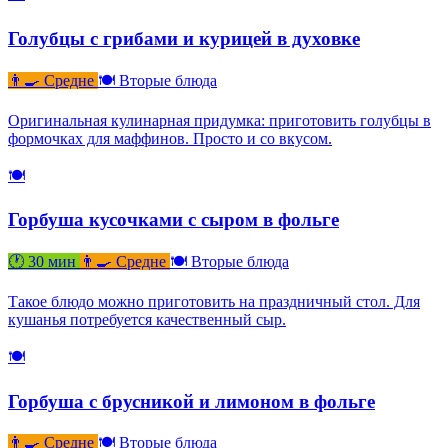
Голубцы с грибами и курицей в духовке
👨‍🍳 Средне
🍽 Вторые блюда
Оригинальная кулинарная придумка: приготовить голубцы в
формочках для маффинов. Просто и со вкусом.
🍽
Горбуша кусочками с сыром в фольге
🕐 30 мин
👨‍🍳 Средне
🍽 Вторые блюда
Такое блюдо можно приготовить на праздничный стол. Для
кушанья потребуется качественный сыр.
🍽
Горбуша с брусникой и лимоном в фольге
👨‍🍳 Средне
🍽 Вторые блюда