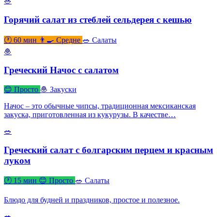
🥗
Горячий салат из стеблей сельдерея с кешью
🕐 60 мин
👨‍🍳 Средне
🥗 Салаты
🧆
Греческий Начос с салатом
😊 Просто
🧆 Закуски
Начос – это обычные чипсы, традиционная мексиканская
закуска, приготовленная из кукурузы. В качестве…
🥗
Греческий салат с болгарским перцем и красным
луком
🕐 15 мин
😊 Просто
🥗 Салаты
Блюдо для будней и праздников, простое и полезное.
🥗