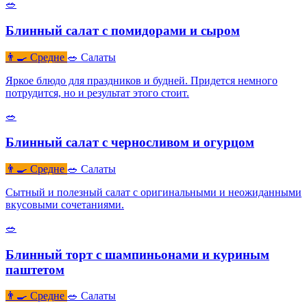
🥗
Блинный салат с помидорами и сыром
👨‍🍳 Средне
🥗 Салаты
Яркое блюдо для праздников и будней. Придется немного
потрудится, но и результат этого стоит.
🥗
Блинный салат с черносливом и огурцом
👨‍🍳 Средне
🥗 Салаты
Сытный и полезный салат с оригинальными и неожиданными
вкусовыми сочетаниями.
🥗
Блинный торт с шампиньонами и куриным
паштетом
👨‍🍳 Средне
🥗 Салаты