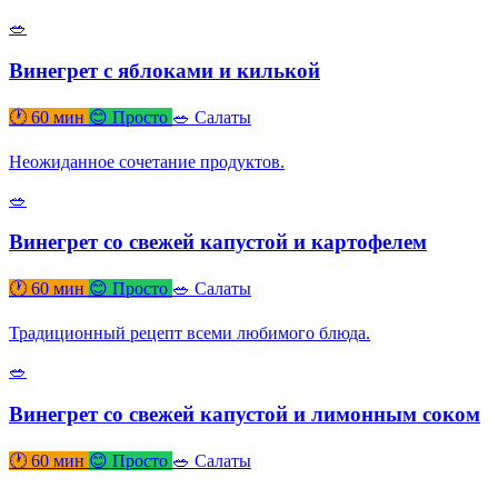
🥗
Винегрет с яблоками и килькой
🕐 60 мин
😊 Просто
🥗 Салаты
Неожиданное сочетание продуктов.
🥗
Винегрет со свежей капустой и картофелем
🕐 60 мин
😊 Просто
🥗 Салаты
Традиционный рецепт всеми любимого блюда.
🥗
Винегрет со свежей капустой и лимонным соком
🕐 60 мин
😊 Просто
🥗 Салаты