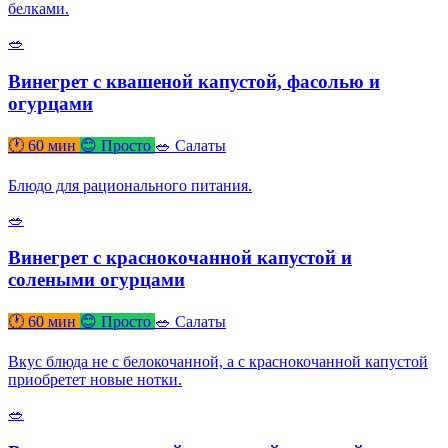
белками.
🥗
Винегрет с квашеной капустой, фасолью и
огурцами
🕐 60 мин
😊 Просто
🥗 Салаты
Блюдо для рационального питания.
🥗
Винегрет с краснокочанной капустой и
солеными огурцами
🕐 60 мин
😊 Просто
🥗 Салаты
Вкус блюда не с белокочанной, а с краснокочанной капустой
приобретет новые нотки.
🥗