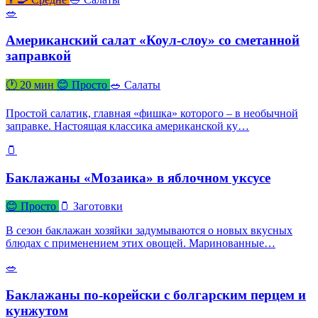
🥗
Американский салат «Коул-слоу» со сметанной
заправкой
🕐 20 мин
😊 Просто
🥗 Салаты
Простой салатик, главная «фишка» которого – в необычной
заправке. Настоящая классика американской ку…
🫙
Баклажаны «Мозаика» в яблочном уксусе
😊 Просто
🫙 Заготовки
В сезон баклажан хозяйки задумываются о новых вкусных
блюдах с применением этих овощей. Маринованные…
🥗
Баклажаны по-корейски с болгарским перцем и
кунжутом