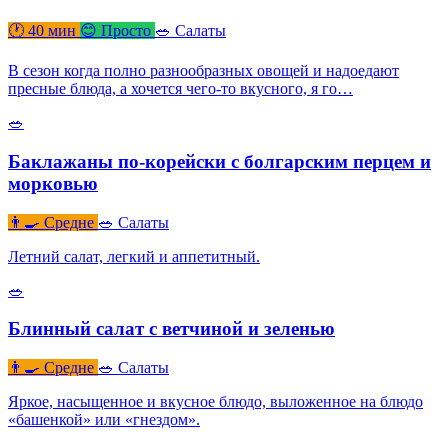
🕐 40 мин
😊 Просто
🥗 Салаты
В сезон когда полно разнообразных овощей и надоедают
пресные блюда, а хочется чего-то вкусного, я го…
🥗
Баклажаны по-корейски с болгарским перцем и
морковью
👨‍🍳 Средне
🥗 Салаты
Летний салат, легкий и аппетитный.
🥗
Блинный салат с ветчиной и зеленью
👨‍🍳 Средне
🥗 Салаты
Яркое, насыщенное и вкусное блюдо, выложенное на блюдо
«башенкой» или «гнездом».