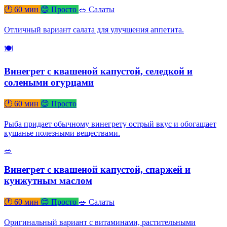
🕐 60 мин
😊 Просто
🥗 Салаты
Отличный вариант салата для улучшения аппетита.
🍽
Винегрет с квашеной капустой, селедкой и
солеными огурцами
🕐 60 мин
😊 Просто
Рыба придает обычному винегрету острый вкус и обогащает
кушанье полезными веществами.
🥗
Винегрет с квашеной капустой, спаржей и
кунжутным маслом
🕐 60 мин
😊 Просто
🥗 Салаты
Оригинальный вариант с витаминами, растительными