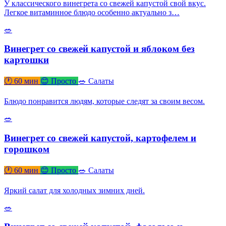
У классического винегрета со свежей капустой свой вкус.
Легкое витаминное блюдо особенно актуально з…
🥗
Винегрет со свежей капустой и яблоком без
картошки
🕐 60 мин
😊 Просто
🥗 Салаты
Блюдо понравится людям, которые следят за своим весом.
🥗
Винегрет со свежей капустой, картофелем и
горошком
🕐 60 мин
😊 Просто
🥗 Салаты
Яркий салат для холодных зимних дней.
🥗