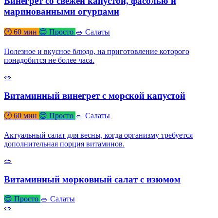
Винегрет со свежей капустой, фасолью и
маринованными огурцами
🕐 60 мин
😊 Просто
🥗 Салаты
Полезное и вкусное блюдо, на приготовление которого
понадобится не более часа.
🥗
Витаминный винегрет с морской капустой
🕐 60 мин
😊 Просто
🥗 Салаты
Актуальный салат для весны, когда организму требуется
дополнительная порция витаминов.
🥗
Витаминный морковный салат с изюмом
😊 Просто
🥗 Салаты
🥗