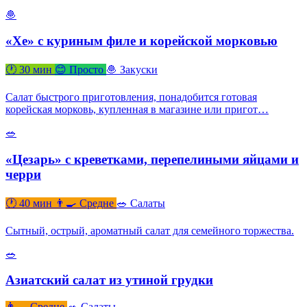
🧆
«Хе» с куриным филе и корейской морковью
🕐 30 мин
😊 Просто
🧆 Закуски
Салат быстрого приготовления, понадобится готовая
корейская морковь, купленная в магазине или пригот…
🥗
«Цезарь» с креветками, перепелиными яйцами и
черри
🕐 40 мин
👨‍🍳 Средне
🥗 Салаты
Сытный, острый, ароматный салат для семейного торжества.
🥗
Азиатский салат из утиной грудки
👨‍🍳 Средне
🥗 Салаты