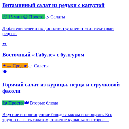
Витаминный салат из редьки с капустой
🕐 15 мин
😊 Просто
🥗 Салаты
Любители зелени по достоинству оценят этот нехитрый
рецепт.
🥗
Восточный «Табуле» с булгуром
👨‍🍳 Средне
🥗 Салаты
🍽
Горячий салат из курицы, перца и стручковой
фасоли
😊 Просто
🍽 Вторые блюда
Вкусное и полноценное блюдо с мясом и овощами. Его
трудно назвать салатом, отличие кушанья от второг…