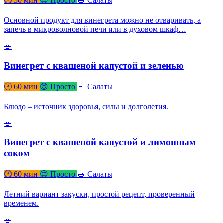
🕐 50 мин
😊 Просто
🥗 Салаты
Основной продукт для винегрета можно не отваривать, а
запечь в микроволновой печи или в духовом шкаф…
🥗
Винегрет с квашеной капустой и зеленью
🕐 60 мин
😊 Просто
🥗 Салаты
Блюдо – источник здоровья, силы и долголетия.
🥗
Винегрет с квашеной капустой и лимонным
соком
🕐 60 мин
😊 Просто
🥗 Салаты
Летний вариант закуски, простой рецепт, проверенный
временем.
🥗