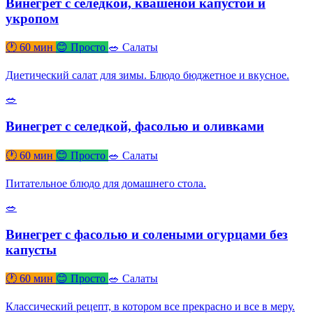
Винегрет с селедкой, квашеной капустой и
укропом
🕐 60 мин
😊 Просто
🥗 Салаты
Диетический салат для зимы. Блюдо бюджетное и вкусное.
🥗
Винегрет с селедкой, фасолью и оливками
🕐 60 мин
😊 Просто
🥗 Салаты
Питательное блюдо для домашнего стола.
🥗
Винегрет с фасолью и солеными огурцами без
капусты
🕐 60 мин
😊 Просто
🥗 Салаты
Классический рецепт, в котором все прекрасно и все в меру.