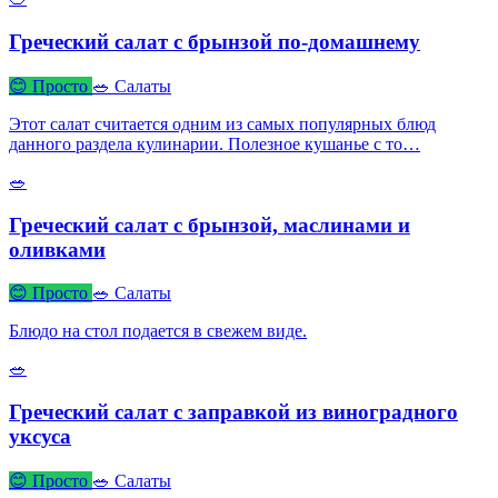
Греческий салат с брынзой по-домашнему
😊 Просто
🥗 Салаты
Этот салат считается одним из самых популярных блюд
данного раздела кулинарии. Полезное кушанье с то…
🥗
Греческий салат с брынзой, маслинами и
оливками
😊 Просто
🥗 Салаты
Блюдо на стол подается в свежем виде.
🥗
Греческий салат с заправкой из виноградного
уксуса
😊 Просто
🥗 Салаты