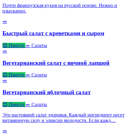
Почти французская кухня на русской основе. Нежно и
изысканно.
🥗
Быстрый салат с креветками и сыром
😊 Просто
🥗 Салаты
🥗
Вегетарианский салат с яичной лапшой
😊 Просто
🥗 Салаты
🥗
Вегетарианский яблочный салат
😊 Просто
🥗 Салаты
Это настоящий салат здоровья. Каждый ингредиент несет
витаминную силу и эликсир молодости. Если кажд…
🥗