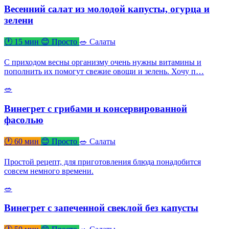
Весенний салат из молодой капусты, огурца и
зелени
🕐 15 мин
😊 Просто
🥗 Салаты
С приходом весны организму очень нужны витамины и
пополнить их помогут свежие овощи и зелень. Хочу п…
🥗
Винегрет с грибами и консервированной
фасолью
🕐 60 мин
😊 Просто
🥗 Салаты
Простой рецепт, для приготовления блюда понадобится
совсем немного времени.
🥗
Винегрет с запеченной свеклой без капусты