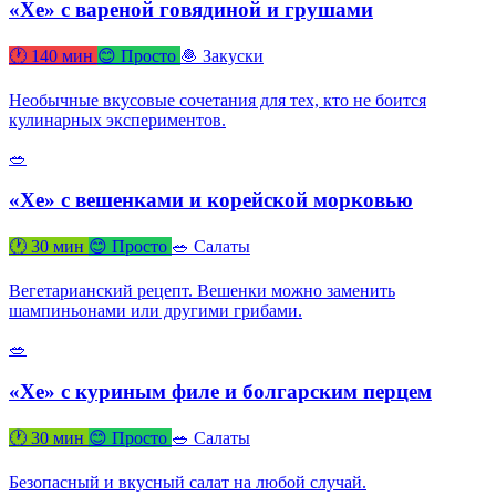
«Хе» с вареной говядиной и грушами
🕐 140 мин
😊 Просто
🧆 Закуски
Необычные вкусовые сочетания для тех, кто не боится
кулинарных экспериментов.
🥗
«Хе» с вешенками и корейской морковью
🕐 30 мин
😊 Просто
🥗 Салаты
Вегетарианский рецепт. Вешенки можно заменить
шампиньонами или другими грибами.
🥗
«Хе» с куриным филе и болгарским перцем
🕐 30 мин
😊 Просто
🥗 Салаты
Безопасный и вкусный салат на любой случай.