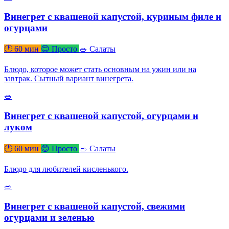
Винегрет с квашеной капустой, куриным филе и
огурцами
🕐 60 мин
😊 Просто
🥗 Салаты
Блюдо, которое может стать основным на ужин или на
завтрак. Сытный вариант винегрета.
🥗
Винегрет с квашеной капустой, огурцами и
луком
🕐 60 мин
😊 Просто
🥗 Салаты
Блюдо для любителей кисленького.
🥗
Винегрет с квашеной капустой, свежими
огурцами и зеленью