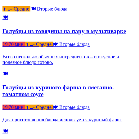
👨‍🍳 Средне
🍽 Вторые блюда
🍽
Голубцы из говядины на пару в мультиварке
🕐 70 мин
👨‍🍳 Средне
🍽 Вторые блюда
Всего несколько обычных ингредиентов – и вкусное и
полезное блюдо готово.
🍽
Голубцы из куриного фарша в сметанно-
томатном соусе
🕐 70 мин
👨‍🍳 Средне
🍽 Вторые блюда
Для приготовления блюда используется куриный фарш.
🍽