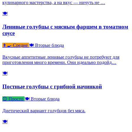
кулинарного мастерства, а на вкус — ничуть не …
🍽
Ленивые голубцы с мясным фаршем в томатном
соусе
👨‍🍳 Средне
🍽 Вторые блюда
Вкусные аппетитные ленивые голубцы не потребуют для
приготовления много времени. Они идеально подойд…
🍽
Постные голубцы с грибной начинкой
😊 Просто
🍽 Вторые блюда
Диетический вариант голубцов без мяса.
🍽