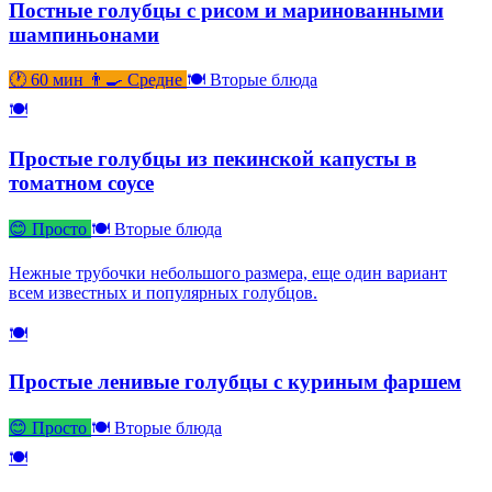
Постные голубцы с рисом и маринованными
шампиньонами
🕐 60 мин
👨‍🍳 Средне
🍽 Вторые блюда
🍽
Простые голубцы из пекинской капусты в
томатном соусе
😊 Просто
🍽 Вторые блюда
Нежные трубочки небольшого размера, еще один вариант
всем известных и популярных голубцов.
🍽
Простые ленивые голубцы с куриным фаршем
😊 Просто
🍽 Вторые блюда
🍽