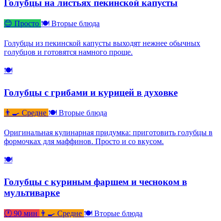
Голубцы на листьях пекинской капусты
😊 Просто
🍽 Вторые блюда
Голубцы из пекинской капусты выходят нежнее обычных
голубцов и готовятся намного проще.
🍽
Голубцы с грибами и курицей в духовке
👨‍🍳 Средне
🍽 Вторые блюда
Оригинальная кулинарная придумка: приготовить голубцы в
формочках для маффинов. Просто и со вкусом.
🍽
Голубцы с куриным фаршем и чесноком в
мультиварке
🕐 90 мин
👨‍🍳 Средне
🍽 Вторые блюда