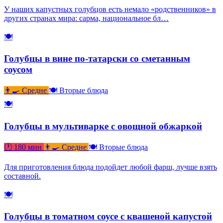
У наших капустных голубцов есть немало «родственников» в
других странах мира: сарма, национальное бл…
🍽
Голубцы в вине по-татарски со сметанным
соусом
👨‍🍳 Средне
🍽 Вторые блюда
🍽
Голубцы в мультиварке с овощной обжаркой
🕐 180 мин
👨‍🍳 Средне
🍽 Вторые блюда
Для приготовления блюда подойдет любой фарш, лучше взять
составной.
🍽
Голубцы в томатном соусе с квашеной капустой