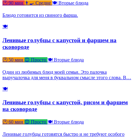
🕐 90 мин
👨‍🍳 Средне
🍽 Вторые блюда
Блюдо готовится из свиного фарша.
🍽
Ленивые голубцы с капустой и фаршем на
сковороде
🕐 50 мин
😊 Просто
🍽 Вторые блюда
Один из любимых блюд моей семьи. Это палочка
выручалочка для меня в буквальном смысле этого слова. В…
🍽
Ленивые голубцы с капустой, рисом и фаршем
на сковороде
🕐 60 мин
😊 Просто
🍽 Вторые блюда
Ленивые голубцы готовятся быстро и не требуют особого