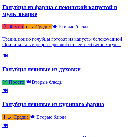
Голубцы из фарша с пекинской капустой в
мультиварке
🕐 90 мин
👨‍🍳 Средне
🍽 Вторые блюда
Традиционно голубцы готовят из капусты белокочанной.
Оригинальный рецепт для любителей необычных кул…
🍽
Голубцы ленивые из духовки
😊 Просто
🍽 Вторые блюда
🍽
Голубцы ленивые из куриного фарша
👨‍🍳 Средне
🍽 Вторые блюда
🍽