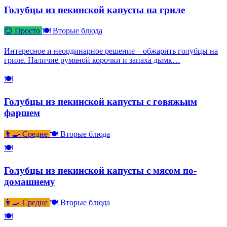
Голубцы из пекинской капусты на гриле
😊 Просто
🍽 Вторые блюда
Интересное и неординарное решение – обжарить голубцы на
гриле. Наличие румяной корочки и запаха дымк…
🍽
Голубцы из пекинской капусты с говяжьим
фаршем
👨‍🍳 Средне
🍽 Вторые блюда
🍽
Голубцы из пекинской капусты с мясом по-
домашнему
👨‍🍳 Средне
🍽 Вторые блюда
🍽