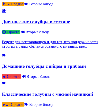
👨‍🍳 Средне
🍽 Вторые блюда
🍽
Диетические голубцы в сметане
😊 Просто
🍽 Вторые блюда
Рецепт для вегетарианцев и для тех, кто придерживается
строгих правил сбалансированного питания, вре…
🍽
Домашние голубцы с яйцом и грибами
🔥 Сложно
🍽 Вторые блюда
🍽
Классические голубцы с мясной начинкой
👨‍🍳 Средне
🍽 Вторые блюда