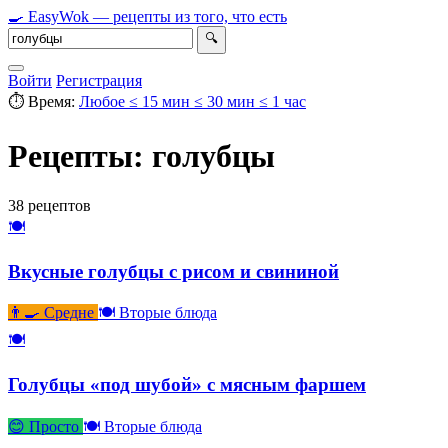
🍳
Easy
Wok
— рецепты из того, что есть
🔍
Войти
Регистрация
⏱ Время:
Любое
≤ 15 мин
≤ 30 мин
≤ 1 час
Рецепты: голубцы
38 рецептов
🍽
Вкусные голубцы с рисом и свининой
👨‍🍳 Средне
🍽 Вторые блюда
🍽
Голубцы «под шубой» с мясным фаршем
😊 Просто
🍽 Вторые блюда