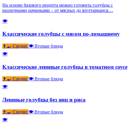
На основе базового рецепта можно готовить голубцы с
различными начинками – от мясных до вегетарианск…
🍽
Классические голубцы с мясом по-домашнему
👨‍🍳 Средне
🍽 Вторые блюда
🍽
Классические ленивые голубцы в томатном соусе
👨‍🍳 Средне
🍽 Вторые блюда
🍽
Ленивые голубцы без яиц и риса
👨‍🍳 Средне
🍽 Вторые блюда
🍽