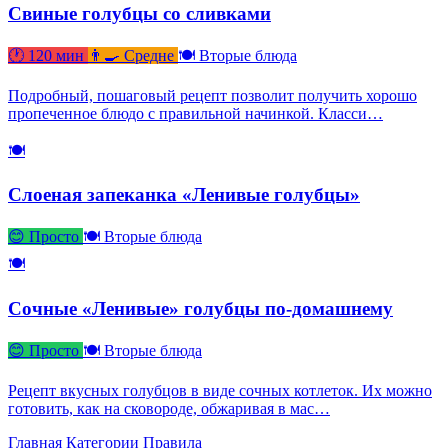
Свиные голубцы со сливками
🕐 120 мин
👨‍🍳 Средне
🍽 Вторые блюда
Подробный, пошаговый рецепт позволит получить хорошо
пропеченное блюдо с правильной начинкой. Класси…
🍽
Слоеная запеканка «Ленивые голубцы»
😊 Просто
🍽 Вторые блюда
🍽
Сочные «Ленивые» голубцы по-домашнему
😊 Просто
🍽 Вторые блюда
Рецепт вкусных голубцов в виде сочных котлеток. Их можно
готовить, как на сковороде, обжаривая в мас…
Главная
Категории
Правила