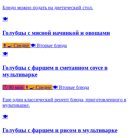
Блюдо можно подать на диетический стол.
🍽
Голубцы с мясной начинкой и овощами
👨‍🍳 Средне
🍽 Вторые блюда
🍽
Голубцы с фаршем в сметанном соусе в
мультиварке
🕐 90 мин
👨‍🍳 Средне
🍽 Вторые блюда
Еще один классический рецепт блюда, приготовленного в
мультиварке.
🍽
Голубцы с фаршем и рисом в мультиварке