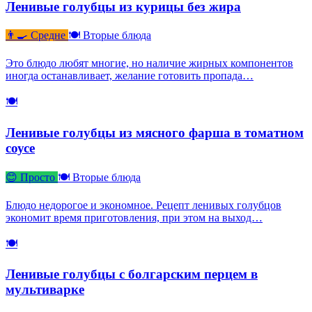
Ленивые голубцы из курицы без жира
👨‍🍳 Средне
🍽 Вторые блюда
Это блюдо любят многие, но наличие жирных компонентов
иногда останавливает, желание готовить пропада…
🍽
Ленивые голубцы из мясного фарша в томатном
соусе
😊 Просто
🍽 Вторые блюда
Блюдо недорогое и экономное. Рецепт ленивых голубцов
экономит время приготовления, при этом на выход…
🍽
Ленивые голубцы с болгарским перцем в
мультиварке