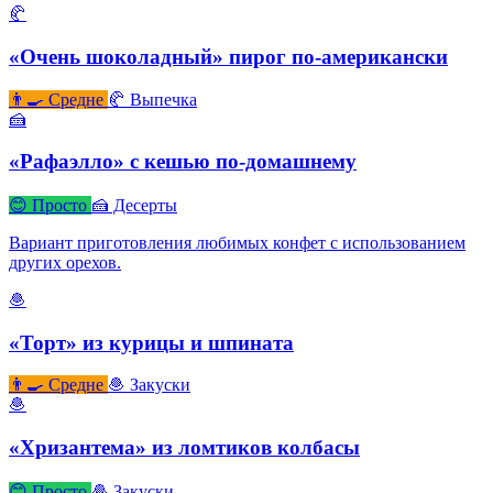
🥐
«Очень шоколадный» пирог по-американски
👨‍🍳 Средне
🥐 Выпечка
🍰
«Рафаэлло» с кешью по-домашнему
😊 Просто
🍰 Десерты
Вариант приготовления любимых конфет с использованием
других орехов.
🧆
«Торт» из курицы и шпината
👨‍🍳 Средне
🧆 Закуски
🧆
«Хризантема» из ломтиков колбасы
😊 Просто
🧆 Закуски