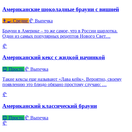
Американские шоколадные брауни с вишней
👨‍🍳 Средне
🥐 Выпечка
Брауни в Америке – то же самое, что в России шарлотка.
Один из самых популярных рецептов Нового Свет…
🥐
Американский кекс с жидкой начинкой
😊 Просто
🥐 Выпечка
Такие кексы еще называют «Лава кейк». Вероятно, своему
появлению это блюдо обязано простому случаю: …
🥐
Американский классический брауни
😊 Просто
🥐 Выпечка
🥐