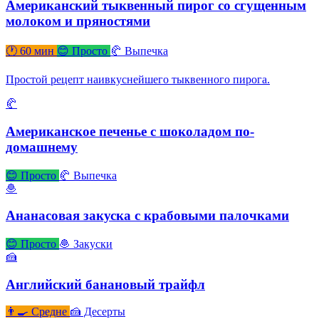
Американский тыквенный пирог со сгущенным
молоком и пряностями
🕐 60 мин
😊 Просто
🥐 Выпечка
Простой рецепт наивкуснейшего тыквенного пирога.
🥐
Американское печенье с шоколадом по-
домашнему
😊 Просто
🥐 Выпечка
🧆
Ананасовая закуска с крабовыми палочками
😊 Просто
🧆 Закуски
🍰
Английский банановый трайфл
👨‍🍳 Средне
🍰 Десерты