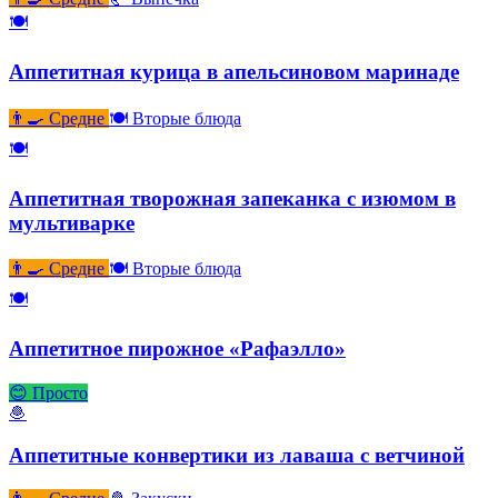
🍽
Аппетитная курица в апельсиновом маринаде
👨‍🍳 Средне
🍽 Вторые блюда
🍽
Аппетитная творожная запеканка с изюмом в
мультиварке
👨‍🍳 Средне
🍽 Вторые блюда
🍽
Аппетитное пирожное «Рафаэлло»
😊 Просто
🧆
Аппетитные конвертики из лаваша с ветчиной