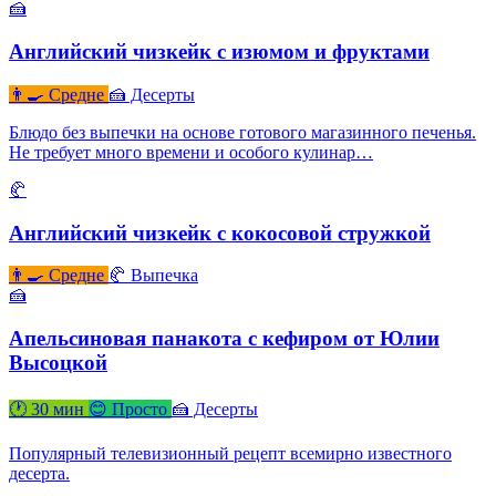
🍰
Английский чизкейк с изюмом и фруктами
👨‍🍳 Средне
🍰 Десерты
Блюдо без выпечки на основе готового магазинного печенья.
Не требует много времени и особого кулинар…
🥐
Английский чизкейк с кокосовой стружкой
👨‍🍳 Средне
🥐 Выпечка
🍰
Апельсиновая панакота с кефиром от Юлии
Высоцкой
🕐 30 мин
😊 Просто
🍰 Десерты
Популярный телевизионный рецепт всемирно известного
десерта.