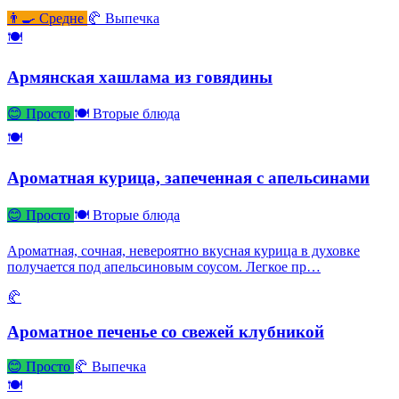
👨‍🍳 Средне
🥐 Выпечка
🍽
Армянская хашлама из говядины
😊 Просто
🍽 Вторые блюда
🍽
Ароматная курица, запеченная с апельсинами
😊 Просто
🍽 Вторые блюда
Ароматная, сочная, невероятно вкусная курица в духовке
получается под апельсиновым соусом. Легкое пр…
🥐
Ароматное печенье со свежей клубникой
😊 Просто
🥐 Выпечка
🍽