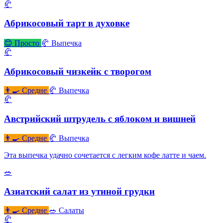
🥐
Абрикосовый тарт в духовке
😊 Просто
🥐 Выпечка
🥐
Абрикосовый чизкейк с творогом
👨‍🍳 Средне
🥐 Выпечка
🥐
Австрийский штрудель с яблоком и вишней
👨‍🍳 Средне
🥐 Выпечка
Эта выпечка удачно сочетается с легким кофе латте и чаем.
🥗
Азиатский салат из утиной грудки
👨‍🍳 Средне
🥗 Салаты
🥐