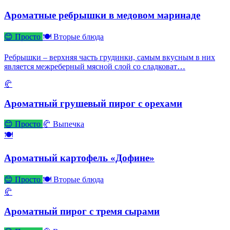
Ароматные ребрышки в медовом маринаде
😊 Просто
🍽 Вторые блюда
Ребрышки – верхняя часть грудинки, самым вкусным в них
является межреберный мясной слой со сладковат…
🥐
Ароматный грушевый пирог с орехами
😊 Просто
🥐 Выпечка
🍽
Ароматный картофель «Дофине»
😊 Просто
🍽 Вторые блюда
🥐
Ароматный пирог с тремя сырами