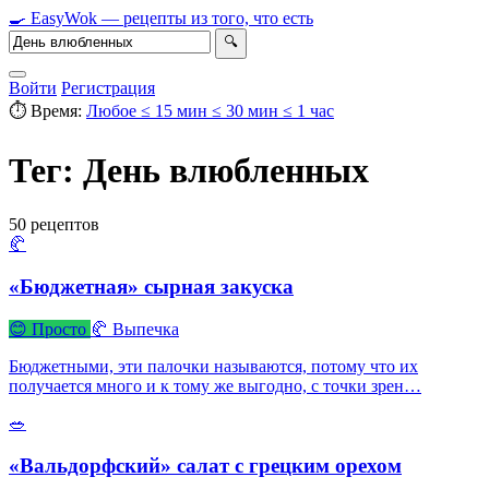
🍳
Easy
Wok
— рецепты из того, что есть
🔍
Войти
Регистрация
⏱ Время:
Любое
≤ 15 мин
≤ 30 мин
≤ 1 час
Тег: День влюбленных
50 рецептов
🥐
«Бюджетная» сырная закуска
😊 Просто
🥐 Выпечка
Бюджетными, эти палочки называются, потому что их
получается много и к тому же выгодно, с точки зрен…
🥗
«Вальдорфский» салат с грецким орехом