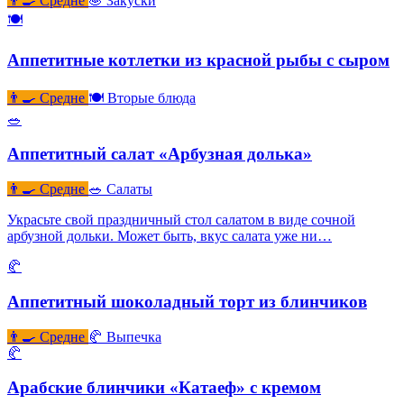
👨‍🍳 Средне
🧆 Закуски
🍽
Аппетитные котлетки из красной рыбы с сыром
👨‍🍳 Средне
🍽 Вторые блюда
🥗
Аппетитный салат «Арбузная долька»
👨‍🍳 Средне
🥗 Салаты
Украсьте свой праздничный стол салатом в виде сочной
арбузной дольки. Может быть, вкус салата уже ни…
🥐
Аппетитный шоколадный торт из блинчиков
👨‍🍳 Средне
🥐 Выпечка
🥐
Арабские блинчики «Катаеф» с кремом