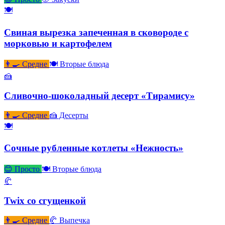
🍽
Cвиная вырезка запеченная в сковороде с
морковью и картофелем
👨‍🍳 Средне
🍽 Вторые блюда
🍰
Cливочно-шоколадный десерт «Тирамису»
👨‍🍳 Средне
🍰 Десерты
🍽
Cочные рубленные котлеты «Нежность»
😊 Просто
🍽 Вторые блюда
🥐
Twix со сгущенкой
👨‍🍳 Средне
🥐 Выпечка