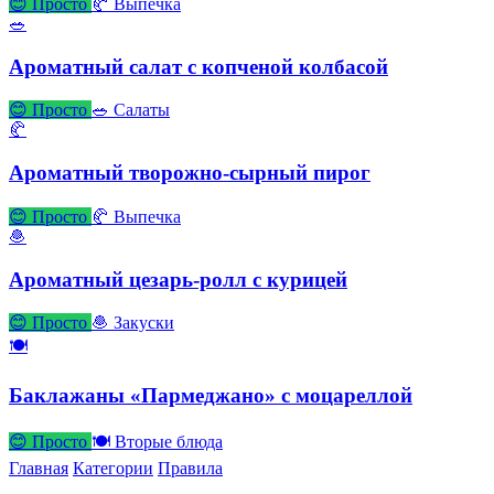
😊 Просто
🥐 Выпечка
🥗
Ароматный салат с копченой колбасой
😊 Просто
🥗 Салаты
🥐
Ароматный творожно-сырный пирог
😊 Просто
🥐 Выпечка
🧆
Ароматный цезарь-ролл с курицей
😊 Просто
🧆 Закуски
🍽
Баклажаны «Пармеджано» с моцареллой
😊 Просто
🍽 Вторые блюда
Главная
Категории
Правила