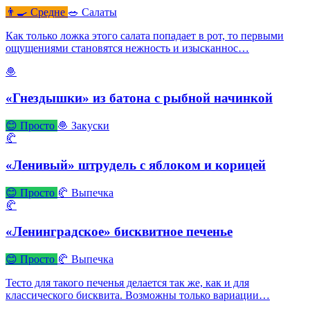
👨‍🍳 Средне
🥗 Салаты
Как только ложка этого салата попадает в рот, то первыми
ощущениями становятся нежность и изысканнос…
🧆
«Гнездышки» из батона с рыбной начинкой
😊 Просто
🧆 Закуски
🥐
«Ленивый» штрудель с яблоком и корицей
😊 Просто
🥐 Выпечка
🥐
«Ленинградское» бисквитное печенье
😊 Просто
🥐 Выпечка
Тесто для такого печенья делается так же, как и для
классического бисквита. Возможны только вариации…