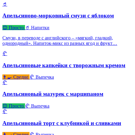
🥤
Апельсиново-морковный смузи с яблоком
😊 Просто
🥤 Напитки
Смузи, в переводе с английского – «мягкий, гладкий,
однородный». Напиток-микс из разных ягод и фрукт…
🥐
Апельсиновые капкейки с творожным кремом
👨‍🍳 Средне
🥐 Выпечка
🥐
Апельсиновый мазурек с марципаном
😊 Просто
🥐 Выпечка
🥐
Апельсиновый торт с клубникой и сливками
👨‍🍳 Средне
🥐 Выпечка