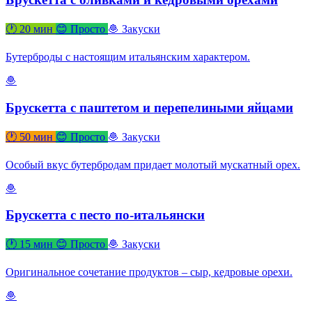
🕐 20 мин
😊 Просто
🧆 Закуски
Бутерброды с настоящим итальянским характером.
🧆
Брускетта с паштетом и перепелиными яйцами
🕐 50 мин
😊 Просто
🧆 Закуски
Особый вкус бутербродам придает молотый мускатный орех.
🧆
Брускетта с песто по-итальянски
🕐 15 мин
😊 Просто
🧆 Закуски
Оригинальное сочетание продуктов – сыр, кедровые орехи.
🧆