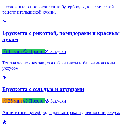
Несложные в приготовлении бутерброды, классический
рецепт итальянской кухни.
🧆
Брускетта с рикоттой, помидорами и красным
луком
🕐 15 мин
😊 Просто
🧆 Закуски
Теплая чесночная закуска с базиликом и бальзамическим
уксусом.
🧆
Брускетта с сельдью и огурцами
🕐 35 мин
😊 Просто
🧆 Закуски
Аппетитные бутерброды для завтрака и дневного перекуса.
🧆