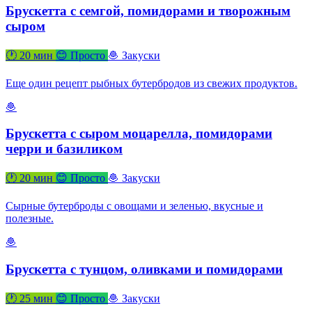
Брускетта с семгой, помидорами и творожным
сыром
🕐 20 мин
😊 Просто
🧆 Закуски
Еще один рецепт рыбных бутербродов из свежих продуктов.
🧆
Брускетта с сыром моцарелла, помидорами
черри и базиликом
🕐 20 мин
😊 Просто
🧆 Закуски
Сырные бутерброды с овощами и зеленью, вкусные и
полезные.
🧆
Брускетта с тунцом, оливками и помидорами
🕐 25 мин
😊 Просто
🧆 Закуски