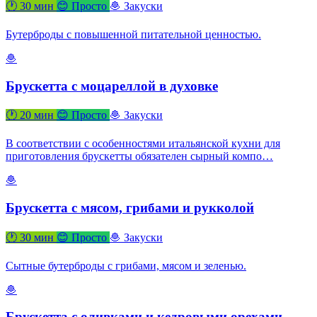
🕐 30 мин
😊 Просто
🧆 Закуски
Бутерброды с повышенной питательной ценностью.
🧆
Брускетта с моцареллой в духовке
🕐 20 мин
😊 Просто
🧆 Закуски
В соответствии с особенностями итальянской кухни для
приготовления брускетты обязателен сырный компо…
🧆
Брускетта с мясом, грибами и рукколой
🕐 30 мин
😊 Просто
🧆 Закуски
Сытные бутерброды с грибами, мясом и зеленью.
🧆
Брускетта с оливками и кедровыми орехами