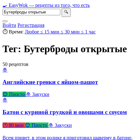
🍳
Easy
Wok
— рецепты из того, что есть
🔍
Войти
Регистрация
⏱ Время:
Любое
≤ 15 мин
≤ 30 мин
≤ 1 час
Тег: Бутерброды открытые
50 рецептов
🧆
Английские гренки с яйцом-пашот
😊 Просто
🧆 Закуски
🧆
Батон с куриной грудкой и овощами с соусом
🕐 80 мин
😊 Просто
🧆 Закуски
Всем привет, в этом ролике я приготовил шаверму в батоне,