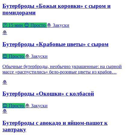
Бутерброды «Божьи коровки» с сыром и
помидорами
🕐 15 мин
😊 Просто
🧆 Закуски
🧆
Бутерброды «Крабовые цветы» с сыром
😊 Просто
🧆 Закуски
Обычные бутерброды, необычно украшенные: на сырной
массе «распустились» бело-розовые цветы из крабов…
🧆
Бутерброды «Окошки» с колбасой
😊 Просто
🧆 Закуски
🧆
Бутерброды с авокадо и яйцом-пашот к
завтраку