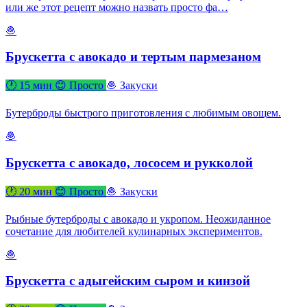
или же этот рецепт можно назвать просто фа…
🧆
Брускетта с авокадо и тертым пармезаном
🕐 15 мин
😊 Просто
🧆 Закуски
Бутерброды быстрого приготовления с любимым овощем.
🧆
Брускетта с авокадо, лососем и рукколой
🕐 20 мин
😊 Просто
🧆 Закуски
Рыбные бутерброды с авокадо и укропом. Неожиданное
сочетание для любителей кулинарных экспериментов.
🧆
Брускетта с адыгейским сыром и кинзой