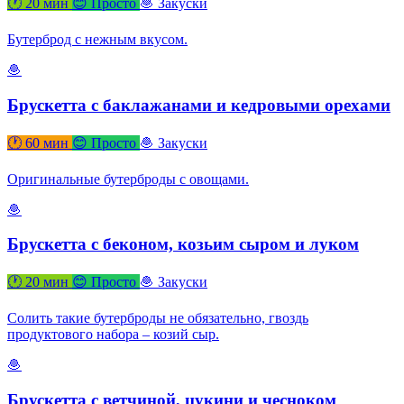
🕐 20 мин
😊 Просто
🧆 Закуски
Бутерброд с нежным вкусом.
🧆
Брускетта с баклажанами и кедровыми орехами
🕐 60 мин
😊 Просто
🧆 Закуски
Оригинальные бутерброды с овощами.
🧆
Брускетта с беконом, козьим сыром и луком
🕐 20 мин
😊 Просто
🧆 Закуски
Солить такие бутерброды не обязательно, гвоздь
продуктового набора – козий сыр.
🧆
Брускетта с ветчиной, цукини и чесноком