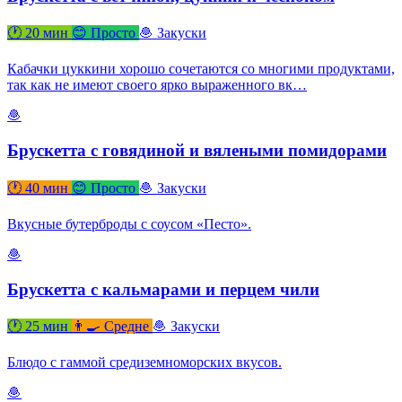
🕐 20 мин
😊 Просто
🧆 Закуски
Кабачки цуккини хорошо сочетаются со многими продуктами,
так как не имеют своего ярко выраженного вк…
🧆
Брускетта с говядиной и вялеными помидорами
🕐 40 мин
😊 Просто
🧆 Закуски
Вкусные бутерброды с соусом «Песто».
🧆
Брускетта с кальмарами и перцем чили
🕐 25 мин
👨‍🍳 Средне
🧆 Закуски
Блюдо с гаммой средиземноморских вкусов.
🧆