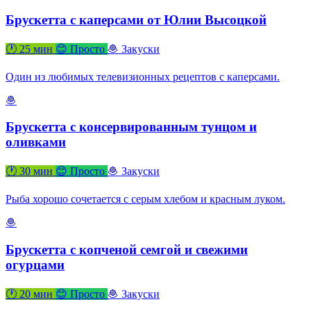
Брускетта с каперсами от Юлии Высоцкой
🕐 25 мин
😊 Просто
🧆 Закуски
Один из любимых телевизионных рецептов с каперсами.
🧆
Брускетта с консервированным тунцом и
оливками
🕐 30 мин
😊 Просто
🧆 Закуски
Рыба хорошо сочетается с серым хлебом и красным луком.
🧆
Брускетта с копченой семгой и свежими
огурцами
🕐 20 мин
😊 Просто
🧆 Закуски