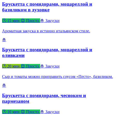
Брускетта с помидорами, моцареллой и
базиликом в духовке
🕐 15 мин
😊 Просто
🧆 Закуски
Ароматная закуска в истинно итальянском стиле.
🧆
Брускетта с помидорами, моцареллой и
оливками
🕐 20 мин
😊 Просто
🧆 Закуски
Сыр и томаты можно приправить соусом «Песто», базиликом.
🧆
Брускетта с помидорами, чесноком и
пармезаном
🕐 10 мин
😊 Просто
🧆 Закуски