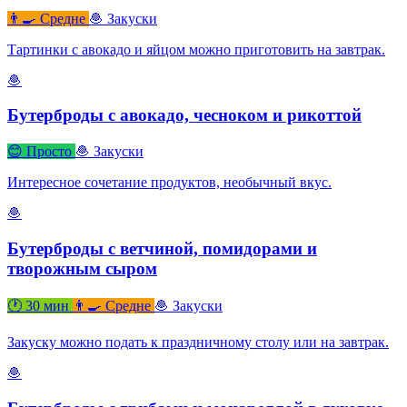
👨‍🍳 Средне
🧆 Закуски
Тартинки с авокадо и яйцом можно приготовить на завтрак.
🧆
Бутерброды с авокадо, чесноком и рикоттой
😊 Просто
🧆 Закуски
Интересное сочетание продуктов, необычный вкус.
🧆
Бутерброды с ветчиной, помидорами и
творожным сыром
🕐 30 мин
👨‍🍳 Средне
🧆 Закуски
Закуску можно подать к праздничному столу или на завтрак.
🧆