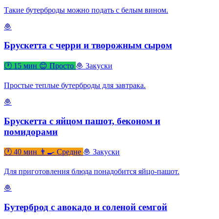
Такие бутерброды можно подать с белым вином.
🧆
Брускетта с черри и творожным сыром
🕐 15 мин
😊 Просто
🧆 Закуски
Простые теплые бутерброды для завтрака.
🧆
Брускетта с яйцом пашот, беконом и
помидорами
🕐 40 мин
👨‍🍳 Средне
🧆 Закуски
Для приготовления блюда понадобится яйцо-пашот.
🧆
Бутерброд с авокадо и соленой семгой