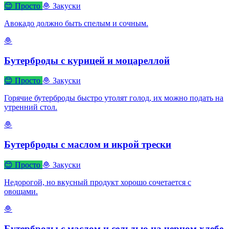
😊 Просто
🧆 Закуски
Авокадо должно быть спелым и сочным.
🧆
Бутерброды с курицей и моцареллой
😊 Просто
🧆 Закуски
Горячие бутерброды быстро утолят голод, их можно подать на
утренний стол.
🧆
Бутерброды с маслом и икрой трески
😊 Просто
🧆 Закуски
Недорогой, но вкусный продукт хорошо сочетается с
овощами.
🧆
Бутерброды с маслом и сельдью на черном хлебе