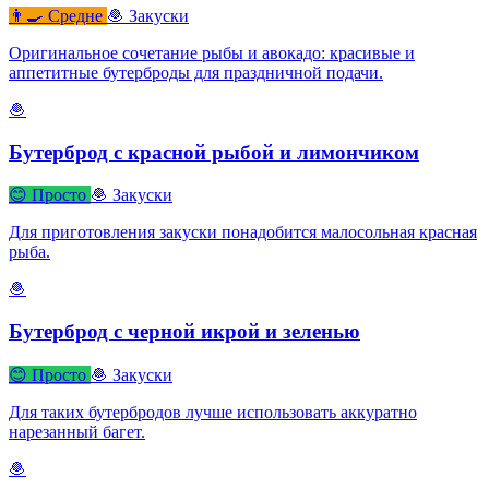
👨‍🍳 Средне
🧆 Закуски
Оригинальное сочетание рыбы и авокадо: красивые и
аппетитные бутерброды для праздничной подачи.
🧆
Бутерброд с красной рыбой и лимончиком
😊 Просто
🧆 Закуски
Для приготовления закуски понадобится малосольная красная
рыба.
🧆
Бутерброд с черной икрой и зеленью
😊 Просто
🧆 Закуски
Для таких бутербродов лучше использовать аккуратно
нарезанный багет.
🧆