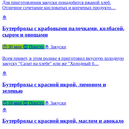
Для приготовления закуски понадобится ржаной хлеб.
Отличное сочетание кисловатых и копченых продукто…
🧆
Бутерброды с крабовыми палочками, колбасой,
сыром и овощами
🕐 30 мин
😊 Просто
🧆 Закуски
Всем привет, в этом ролике я приготовил вкусную холодную
закуску "Салат на хлебе" или же "Холодный б…
🧆
Бутерброды с красной икрой, лимоном и
зеленью
🕐 10 мин
😊 Просто
🧆 Закуски
🧆
Бутерброды с красной икрой, маслом и авокадо