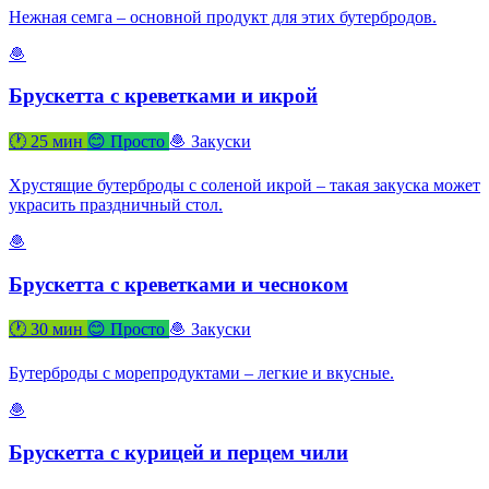
Нежная семга – основной продукт для этих бутербродов.
🧆
Брускетта с креветками и икрой
🕐 25 мин
😊 Просто
🧆 Закуски
Хрустящие бутерброды с соленой икрой – такая закуска может
украсить праздничный стол.
🧆
Брускетта с креветками и чесноком
🕐 30 мин
😊 Просто
🧆 Закуски
Бутерброды с морепродуктами – легкие и вкусные.
🧆
Брускетта с курицей и перцем чили