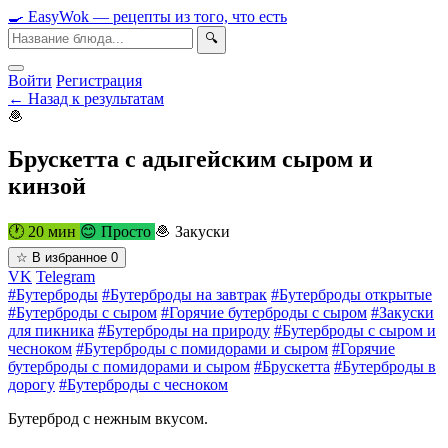
🍳
Easy
Wok
— рецепты из того, что есть
🔍
Войти
Регистрация
← Назад к результатам
🧆
Брускетта с адыгейским сыром и
кинзой
🕐 20 мин
😊 Просто
🧆 Закуски
☆
В избранное
0
VK
Telegram
#Бутерброды
#Бутерброды на завтрак
#Бутерброды открытые
#Бутерброды с сыром
#Горячие бутерброды с сыром
#Закуски
для пикника
#Бутерброды на природу
#Бутерброды с сыром и
чесноком
#Бутерброды с помидорами и сыром
#Горячие
бутерброды с помидорами и сыром
#Брускетта
#Бутерброды в
дорогу
#Бутерброды с чесноком
Бутерброд с нежным вкусом.