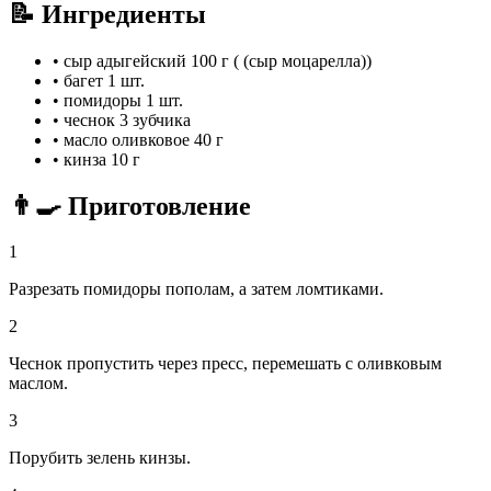
📝 Ингредиенты
•
сыр адыгейский
100 г ( (сыр моцарелла))
•
багет
1 шт.
•
помидоры
1 шт.
•
чеснок
3 зубчика
•
масло оливковое
40 г
•
кинза
10 г
👨‍🍳 Приготовление
1
Разрезать помидоры пополам, а затем ломтиками.
2
Чеснок пропустить через пресс, перемешать с оливковым
маслом.
3
Порубить зелень кинзы.