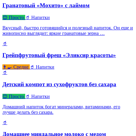
Гранатовый «Мохито» с лаймом
😊 Просто
🥤 Напитки
Вкусный, быстро готовящийся и полезный напиток. Он еще и
живописно выглядит: яркие гранатовые зерна …
🥤
Грейпфрутовый фреш «Эликсир красоты»
👨‍🍳 Средне
🥤 Напитки
🥤
Детский компот из сухофруктов без сахара
😊 Просто
🥤 Напитки
Домашний напиток богат минералами, витаминами, его
лучше делать без сахара.
🥤
Домашнее миндальное молоко с медом