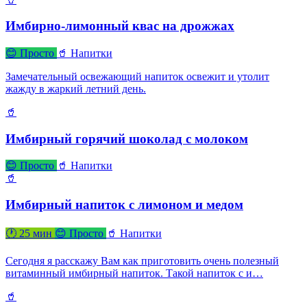
Имбирно-лимонный квас на дрожжах
😊 Просто
🥤 Напитки
Замечательный освежающий напиток освежит и утолит
жажду в жаркий летний день.
🥤
Имбирный горячий шоколад с молоком
😊 Просто
🥤 Напитки
🥤
Имбирный напиток с лимоном и медом
🕐 25 мин
😊 Просто
🥤 Напитки
Сегодня я расскажу Вам как приготовить очень полезный
витаминный имбирный напиток. Такой напиток с и…
🥤