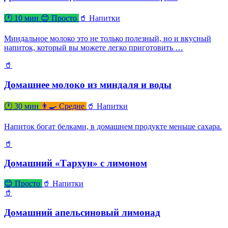
🕐 10 мин
😊 Просто
🥤 Напитки
Миндальное молоко это не только полезный, но и вкусный
напиток, который вы можете легко приготовить …
🥤
Домашнее молоко из миндаля и воды
🕐 30 мин
👨‍🍳 Средне
🥤 Напитки
Напиток богат белками, в домашнем продукте меньше сахара.
🥤
Домашний «Тархун» с лимоном
😊 Просто
🥤 Напитки
🥤
Домашний апельсиновый лимонад