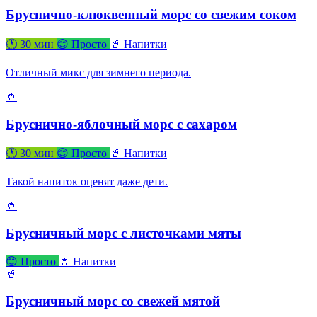
Бруснично-клюквенный морс со свежим соком
🕐 30 мин
😊 Просто
🥤 Напитки
Отличный микс для зимнего периода.
🥤
Бруснично-яблочный морс с сахаром
🕐 30 мин
😊 Просто
🥤 Напитки
Такой напиток оценят даже дети.
🥤
Брусничный морс с листочками мяты
😊 Просто
🥤 Напитки
🥤
Брусничный морс со свежей мятой