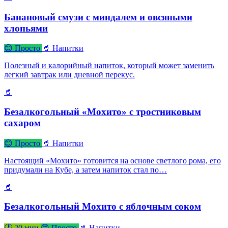
Банановый смузи с миндалем и овсяными
хлопьями
😊 Просто
🥤 Напитки
Полезный и калорийный напиток, который может заменить
легкий завтрак или дневной перекус.
🥤
Безалкогольный «Мохито» с тростниковым
сахаром
😊 Просто
🥤 Напитки
Настоящий «Мохито» готовится на основе светлого рома, его
придумали на Кубе, а затем напиток стал по…
🥤
Безалкогольный Мохито с яблочным соком
🕐 20 мин
😊 Просто
🥤 Напитки