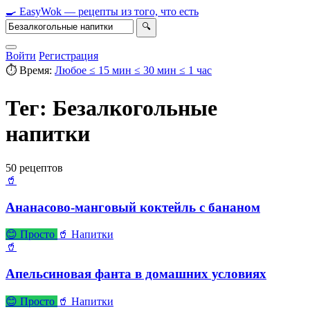
🍳
Easy
Wok
— рецепты из того, что есть
🔍
Войти
Регистрация
⏱ Время:
Любое
≤ 15 мин
≤ 30 мин
≤ 1 час
Тег: Безалкогольные
напитки
50 рецептов
🥤
Ананасово-манговый коктейль с бананом
😊 Просто
🥤 Напитки
🥤
Апельсиновая фанта в домашних условиях
😊 Просто
🥤 Напитки