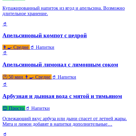
Купажированный напиток из ягод и апельсина. Возможно
длительное хранение.
🥤
Апельсиновый компот с цедрой
👨‍🍳 Средне
🥤 Напитки
🥤
Апельсиновый лимонад с лимонным соком
🕐 50 мин
👨‍🍳 Средне
🥤 Напитки
🥤
Арбузная и дынная вода с мятой и тимьяном
😊 Просто
🥤 Напитки
Освежающий вкус арбуза или дыни спасет от летней жары.
Мята и лимон добавят в напитки дополнительные…
🥤