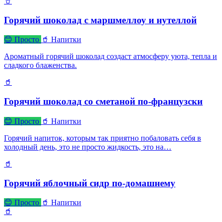
🥤
Горячий шоколад с маршмеллоу и нутеллой
😊 Просто
🥤 Напитки
Ароматный горячий шоколад создаст атмосферу уюта, тепла и
сладкого блаженства.
🥤
Горячий шоколад со сметаной по-французски
😊 Просто
🥤 Напитки
Горячий напиток, которым так приятно побаловать себя в
холодный день, это не просто жидкость, это на…
🥤
Горячий яблочный сидр по-домашнему
😊 Просто
🥤 Напитки
🥤