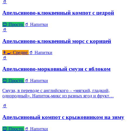
🥤
Апельсиново-клюквенный компот с цедрой
😊 Просто
🥤 Напитки
🥤
Апельсиново-клюквенный морс с корицей
👨‍🍳 Средне
🥤 Напитки
🥤
Апельсиново-морковный смузи с яблоком
😊 Просто
🥤 Напитки
Смузи, в переводе с английского – «мягкий, гладкий,
однородный». Напиток-микс из разных ягод и фрукт…
🥤
Апельсиновый компот с крыжовником на зиму
😊 Просто
🥤 Напитки