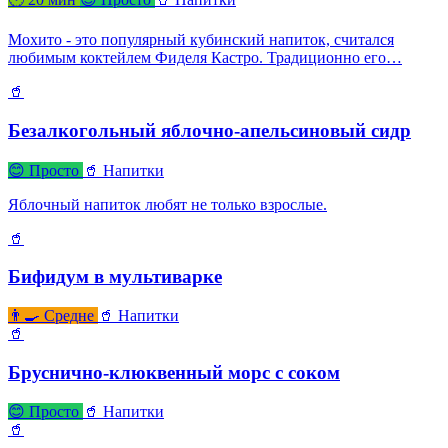
Мохито - это популярный кубинский напиток, считался
любимым коктейлем Фиделя Кастро. Традиционно его…
🥤
Безалкогольный яблочно-апельсиновый сидр
😊 Просто
🥤 Напитки
Яблочный напиток любят не только взрослые.
🥤
Бифидум в мультиварке
👨‍🍳 Средне
🥤 Напитки
🥤
Бруснично-клюквенный морс с соком
😊 Просто
🥤 Напитки
🥤