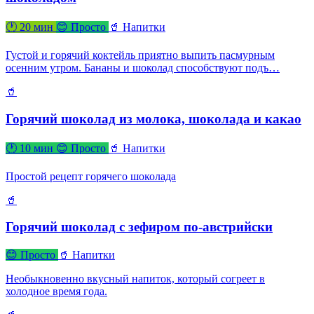
🕐 20 мин
😊 Просто
🥤 Напитки
Густой и горячий коктейль приятно выпить пасмурным
осенним утром. Бананы и шоколад способствуют подъ…
🥤
Горячий шоколад из молока, шоколада и какао
🕐 10 мин
😊 Просто
🥤 Напитки
Простой рецепт горячего шоколада
🥤
Горячий шоколад с зефиром по-австрийски
😊 Просто
🥤 Напитки
Необыкновенно вкусный напиток, который согреет в
холодное время года.