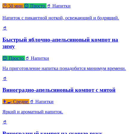
🕐 50 мин
😊 Просто
🥤 Напитки
Напиток с пикантной ноткой, освежающий и бодрящий.
🥤
Быстрый яблочно-апельсиновый компот на
зиму
😊 Просто
🥤 Напитки
На приготовление напитка понадобится минимум времени.
🥤
Виноградно-апельсиновый компот с мятой
👨‍🍳 Средне
🥤 Напитки
Яркий и ароматный напиток.
🥤
Виноградный компот на скорую руку