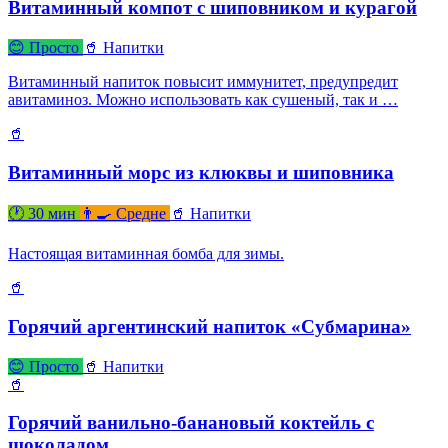
Витаминный компот с шиповником и курагой
😊 Просто
🥤 Напитки
Витаминный напиток повысит иммунитет, предупредит
авитаминоз. Можно использовать как сушеный, так и …
🥤
Витаминный морс из клюквы и шиповника
🕐 30 мин
👨‍🍳 Средне
🥤 Напитки
Настоящая витаминная бомба для зимы.
🥤
Горячий аргентинский напиток «Субмарина»
😊 Просто
🥤 Напитки
🥤
Горячий ванильно-банановый коктейль с
шоколадом