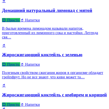
🥤
Домашний натуральный лимонад с мятой
😊 Просто
🥤 Напитки
В былые времена лимонадом называли напиток,
приготовленный из лимонного сока и настойки. Легенда
свя…
🥤
Жиросжигающий коктейль с зеленью
😊 Просто
🥤 Напитки
Полезным свойством сжигания жиров в организме обладает
грейпфрут. Но не все знают, что киви может та…
🥤
Жиросжигающий коктейль с имбирем и корицей
😊 Просто
🥤 Напитки
🥤