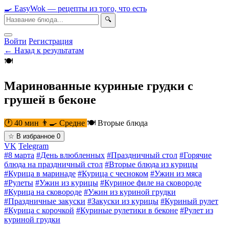
🍳
Easy
Wok
— рецепты из того, что есть
🔍
Войти
Регистрация
← Назад к результатам
🍽
Маринованные куриные грудки с
грушей в беконе
🕐 40 мин
👨‍🍳 Средне
🍽 Вторые блюда
☆
В избранное
0
VK
Telegram
#8 марта
#День влюбленных
#Праздничный стол
#Горячие
блюда на праздничный стол
#Вторые блюда из курицы
#Курица в маринаде
#Курица с чесноком
#Ужин из мяса
#Рулеты
#Ужин из курицы
#Куриное филе на сковороде
#Курица на сковороде
#Ужин из куриной грудки
#Праздничные закуски
#Закуски из курицы
#Куриный рулет
#Курица с корочкой
#Куриные рулетики в беконе
#Рулет из
куриной грудки