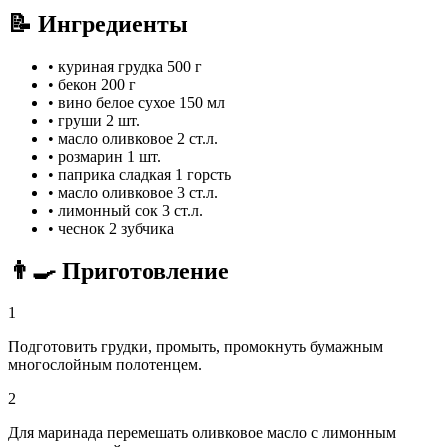
📝 Ингредиенты
•
куриная грудка
500 г
•
бекон
200 г
•
вино белое сухое
150 мл
•
груши
2 шт.
•
масло оливковое
2 ст.л.
•
розмарин
1 шт.
•
паприка сладкая
1 горсть
•
масло оливковое
3 ст.л.
•
лимонный сок
3 ст.л.
•
чеснок
2 зубчика
👨‍🍳 Приготовление
1
Подготовить грудки, промыть, промокнуть бумажным
многослойным полотенцем.
2
Для маринада перемешать оливковое масло с лимонным