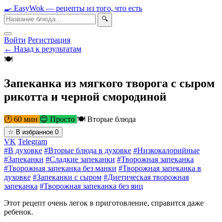
🍳
Easy
Wok
— рецепты из того, что есть
🔍
Войти
Регистрация
← Назад к результатам
🍽
Запеканка из мягкого творога с сыром
рикотта и черной смородиной
🕐 60 мин
😊 Просто
🍽 Вторые блюда
☆
В избранное
0
VK
Telegram
#В духовке
#Вторые блюда в духовке
#Низкокалорийные
#Запеканки
#Сладкие запеканки
#Творожная запеканка
#Творожная запеканка без манки
#Творожная запеканка в
духовке
#Запеканки с сыром
#Диетическая творожная
запеканка
#Творожная запеканка без яиц
Этот рецепт очень легок в приготовление, справится даже
ребенок.