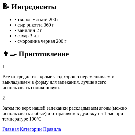
📝 Ингредиенты
•
творог мягкий
200 г
•
сыр рикотта
360 г
•
ванилин
2 г
•
сахар
3 ч.л.
•
смородина черная
200 г
👨‍🍳 Приготовление
1
Все ингредиенты кроме ягод хорошо перемешиваем и
выкладываем в форму для запекания, лучше всего
использовать силиконовую.
2
Затем по верх нашей запеканки раскладываем ягоды(можно
использовать любые) и отправляем в духовку на 1 час при
температуре 190°С
Главная
Категории
Правила