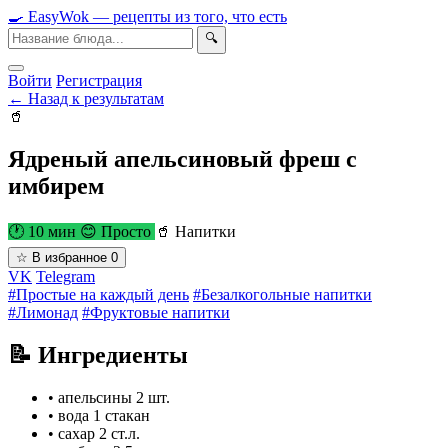
🍳
Easy
Wok
— рецепты из того, что есть
🔍
Войти
Регистрация
← Назад к результатам
🥤
Ядреный апельсиновый фреш с
имбирем
🕐 10 мин
😊 Просто
🥤 Напитки
☆
В избранное
0
VK
Telegram
#Простые на каждый день
#Безалкогольные напитки
#Лимонад
#Фруктовые напитки
📝 Ингредиенты
•
апельсины
2 шт.
•
вода
1 стакан
•
сахар
2 ст.л.