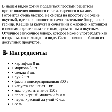
В нашем видео хотим поделиться простым рецептом
приготовления овощного салата, жареного в казане.
Готовится очень быстро, не смотря на простоту он очень
вкусный, идет как полностью самостоятельное блюдо и как
гарнир. Квашеная капуста в сочетании с жареной картошкой
и овощами делает салат сытным, ароматным и вкусным.
Отличное закусочное блюдо, которое можно употреблять как
в горячем, так и холодном виде. Сытное овощное блюдо из
доступных продуктов.
📝 Ингредиенты
•
картофель
8 шт.
•
морковь
3 шт.
•
свекла
3 шт.
•
лук
2 шт.
•
фасоль консервированная
300 г
•
капуста квашеная
1 кг
•
масло растительное
150 г
•
перец черный молотый
½ ч.л.
•
перец красный жгучий
½ ч.л.
•
соль