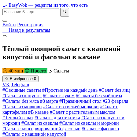
🍳
Easy
Wok
— рецепты из того, что есть
🔍
Войти
Регистрация
← Назад к результатам
🥗
Тёплый овощной салат с квашеной
капустой и фасолью в казане
🕐 40 мин
😊 Просто
🥗 Салаты
☆
В избранное
0
VK
Telegram
#Овощные салаты
#Простые на каждый день
#Салат без яиц
#Салат из капусты
#Салат с луком
#Салаты без майонеза
#Салаты без мяса
#8 марта
#Праздничный стол
#23 февраля
#Салат из моркови
#Салат из свежей моркови
#Салат с
картофелем
#В казане
#Салат с растительным маслом
#Теплый салат
#Салаты для пикника
#Салат из капусты и
моркови
#Салат из свеклы
#Салат из свеклы и моркови
#Салат с консервированной фасолью
#Салат с фасолью
#Салаты с квашеной капустой