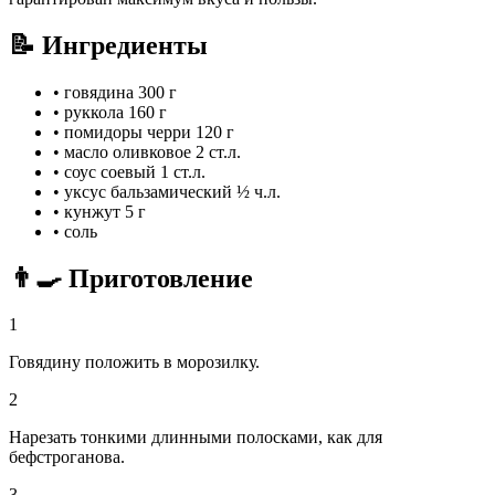
📝 Ингредиенты
•
говядина
300 г
•
руккола
160 г
•
помидоры черри
120 г
•
масло оливковое
2 ст.л.
•
соус соевый
1 ст.л.
•
уксус бальзамический
½ ч.л.
•
кунжут
5 г
•
соль
👨‍🍳 Приготовление
1
Говядину положить в морозилку.
2
Нарезать тонкими длинными полосками, как для
бефстроганова.
3