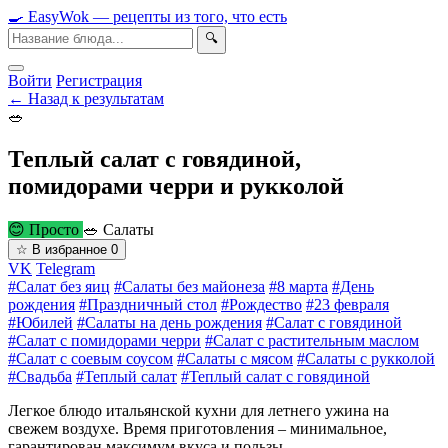
🍳
Easy
Wok
— рецепты из того, что есть
🔍
Войти
Регистрация
← Назад к результатам
🥗
Теплый салат с говядиной,
помидорами черри и рукколой
😊 Просто
🥗 Салаты
☆
В избранное
0
VK
Telegram
#Салат без яиц
#Салаты без майонеза
#8 марта
#День
рождения
#Праздничный стол
#Рождество
#23 февраля
#Юбилей
#Салаты на день рождения
#Салат с говядиной
#Салат с помидорами черри
#Салат с растительным маслом
#Салат с соевым соусом
#Салаты с мясом
#Салаты с рукколой
#Свадьба
#Теплый салат
#Теплый салат с говядиной
Легкое блюдо итальянской кухни для летнего ужина на
свежем воздухе. Время приготовления – минимальное,
гарантирован максимум вкуса и пользы.