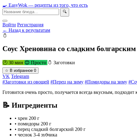
🍳
Easy
Wok
— рецепты из того, что есть
🔍
Войти
Регистрация
← Назад к результатам
🫙
Соус Хреновина со сладким болгарским
🕐 30 мин
😊 Просто
🫙 Заготовки
☆
В избранное
0
VK
Telegram
#Заготовки из овощей
#Перец на зиму
#Помидоры на зиму
#Со
Готовится очень просто, получается всегда вкусным, подходит
📝 Ингредиенты
•
хрен
200 г
•
помидоры
200 г
•
перец сладкий болгарский
200 г
•
чеснок
3-4 зубчика