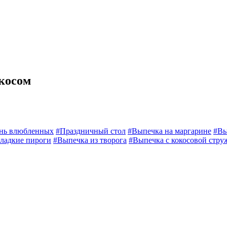
окосом
нь влюбленных
#Праздничный стол
#Выпечка на маргарине
#Вы
ладкие пироги
#Выпечка из творога
#Выпечка с кокосовой стру