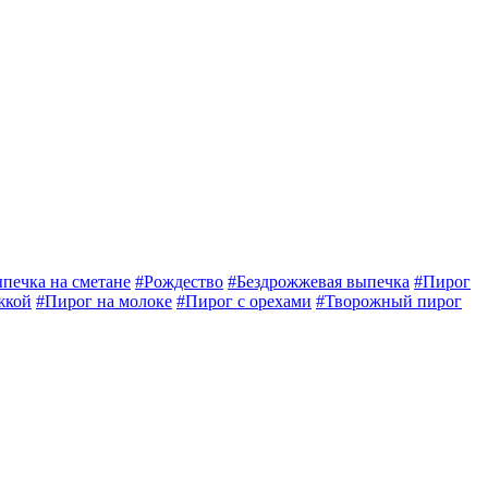
печка на сметане
#Рождество
#Бездрожжевая выпечка
#Пирог
жкой
#Пирог на молоке
#Пирог с орехами
#Творожный пирог