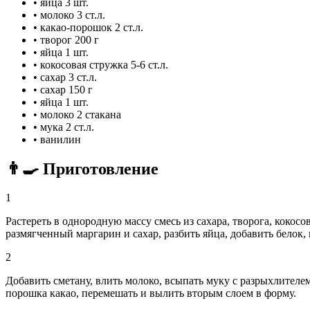
•
яйца
3 шт.
•
молоко
3 ст.л.
•
какао-порошок
2 ст.л.
•
творог
200 г
•
яйца
1 шт.
•
кокосовая стружка
5-6 ст.л.
•
сахар
3 ст.л.
•
сахар
150 г
•
яйца
1 шт.
•
молоко
2 стакана
•
мука
2 ст.л.
•
ванилин
👨‍🍳 Приготовление
1
Растереть в однородную массу смесь из сахара, творога, кокос
размягченный маргарин и сахар, разбить яйца, добавить белок, 
2
Добавить сметану, влить молоко, всыпать муку с разрыхлителе
порошка какао, перемешать и вылить вторым слоем в форму.