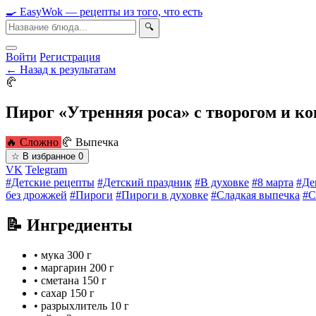
🍳
Easy
Wok
— рецепты из того, что есть
🔍
Войти
Регистрация
← Назад к результатам
🥐
Пирог «Утренняя роса» с творогом и к
🔥 Сложно
🥐 Выпечка
☆
В избранное
0
VK
Telegram
#Детские рецепты
#Детский праздник
#В духовке
#8 марта
#Де
без дрожжей
#Пироги
#Пироги в духовке
#Сладкая выпечка
#С
📝 Ингредиенты
•
мука
300 г
•
маргарин
200 г
•
сметана
150 г
•
сахар
150 г
•
разрыхлитель
10 г