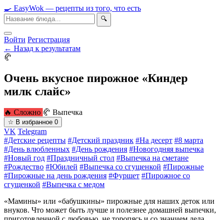
🍳
Easy
Wok
— рецепты из того, что есть
🔍
Войти
Регистрация
← Назад к результатам
🥐
Очень вкусное пирожное «Киндер
милк слайс»
🔥 Сложно
🥐 Выпечка
☆
В избранное
0
VK
Telegram
#Детские рецепты
#Детский праздник
#На десерт
#8 марта
#День влюбленных
#День рождения
#Новогодняя выпечка
#Новый год
#Праздничный стол
#Выпечка на сметане
#Рождество
#Юбилей
#Выпечка со сгущенкой
#Пирожные
#Пирожные на день рождения
#Фуршет
#Пирожное со
сгущенкой
#Выпечка с медом
«Мамины» или «бабушкины» пирожные для наших деток или
внуков. Что может быть лучше и полезнее домашней выпечки,
приготовленной с любовью, не торопясь и со знанием дела.