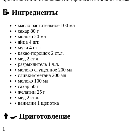
📝 Ингредиенты
•
масло растительное
100 мл
•
сахар
80 г
•
молоко
20 мл
•
яйца
4 шт.
•
мукa
4 ст.л.
•
какао-порошок
2 ст.л.
•
мед
2 ст.л.
•
разрыxлитель
1 ч.л.
•
молоко сгущенное
200 мл
•
сливки/сметана
200 мл
•
молоко
100 мл
•
сахар
50 г
•
желатин
25 г
•
мед
2 ст.л.
•
ванилин
1 щепотка
👨‍🍳 Приготовление
1