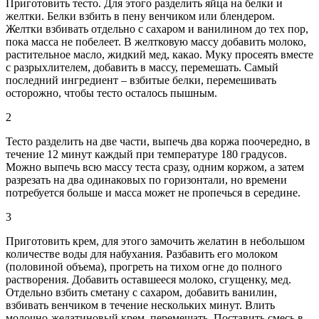
Приготовить тесто. Для этого разделить яйца на белки и
желтки. Белки взбить в пену венчиком или блендером.
Желтки взбивать отдельно с сахаром и ванилином до тех пор,
пока масса не побелеет. В желтковую массу добавить молоко,
растительное масло, жидкий мед, какао. Муку просеять вместе
с разрыхлителем, добавить в массу, перемешать. Самый
последний ингредиент – взбитые белки, перемешивать
осторожно, чтобы тесто осталось пышным.
2
Тесто разделить на две части, выпечь два коржа поочередно, в
течение 12 минут каждый при температуре 180 градусов.
Можно выпечь всю массу теста сразу, одним коржом, а затем
разрезать на два одинаковых по горизонтали, но времени
потребуется больше и масса может не пропечься в середине.
3
Приготовить крем, для этого замочить желатин в небольшом
количестве воды для набухания. Разбавить его молоком
(половиной объема), прогреть на тихом огне до полного
растворения. Добавить оставшееся молоко, сгущенку, мед.
Отдельно взбить сметану с сахаром, добавить ванилин,
взбивать венчиком в течение нескольких минут. Влить
молочно-желатиновый крем, перемешать. Поставить смесь в