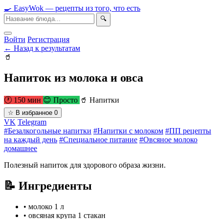
🍳
Easy
Wok
— рецепты из того, что есть
🔍
Войти
Регистрация
← Назад к результатам
🥤
Напиток из молока и овса
🕐 150 мин
😊 Просто
🥤 Напитки
☆
В избранное
0
VK
Telegram
#Безалкогольные напитки
#Напитки с молоком
#ПП рецепты
на каждый день
#Специальное питание
#Овсяное молоко
домашнее
Полезный напиток для здорового образа жизни.
📝 Ингредиенты
•
молоко
1 л
•
овсяная крупа
1 стакан