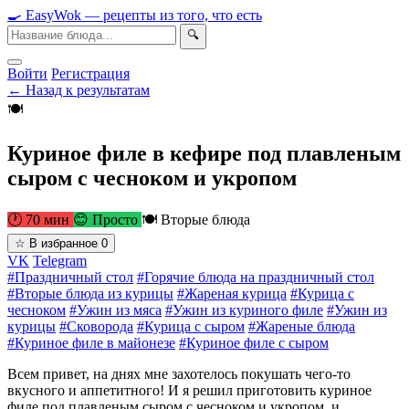
🍳
Easy
Wok
— рецепты из того, что есть
🔍
Войти
Регистрация
← Назад к результатам
🍽
Куриное филе в кефире под плавленым
сыром с чесноком и укропом
🕐 70 мин
😊 Просто
🍽 Вторые блюда
☆
В избранное
0
VK
Telegram
#Праздничный стол
#Горячие блюда на праздничный стол
#Вторые блюда из курицы
#Жареная курица
#Курица с
чесноком
#Ужин из мяса
#Ужин из куриного филе
#Ужин из
курицы
#Сковорода
#Курица с сыром
#Жареные блюда
#Куриное филе в майонезе
#Куриное филе с сыром
Всем привет, на днях мне захотелось покушать чего-то
вкусного и аппетитного! И я решил приготовить куриное
филе под плавленым сыром с чесноком и укропом, и