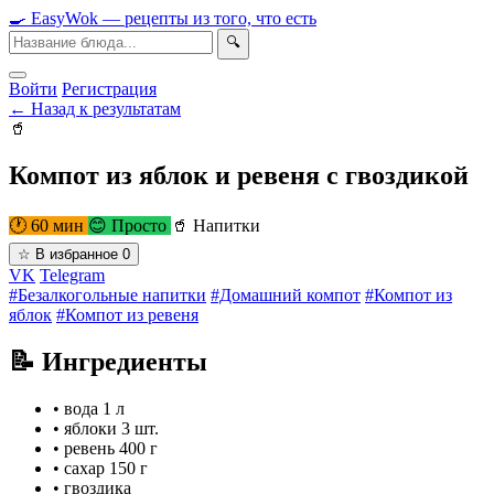
🍳
Easy
Wok
— рецепты из того, что есть
🔍
Войти
Регистрация
← Назад к результатам
🥤
Компот из яблок и ревеня с гвоздикой
🕐 60 мин
😊 Просто
🥤 Напитки
☆
В избранное
0
VK
Telegram
#Безалкогольные напитки
#Домашний компот
#Компот из
яблок
#Компот из ревеня
📝 Ингредиенты
•
вода
1 л
•
яблоки
3 шт.
•
ревень
400 г
•
сахар
150 г
•
гвоздика