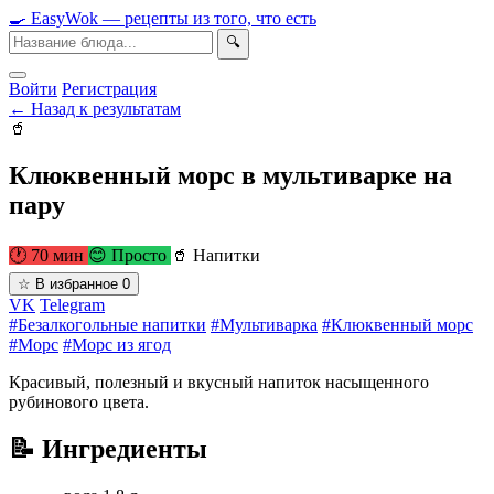
🍳
Easy
Wok
— рецепты из того, что есть
🔍
Войти
Регистрация
← Назад к результатам
🥤
Клюквенный морс в мультиварке на
пару
🕐 70 мин
😊 Просто
🥤 Напитки
☆
В избранное
0
VK
Telegram
#Безалкогольные напитки
#Мультиварка
#Клюквенный морс
#Морс
#Морс из ягод
Красивый, полезный и вкусный напиток насыщенного
рубинового цвета.
📝 Ингредиенты