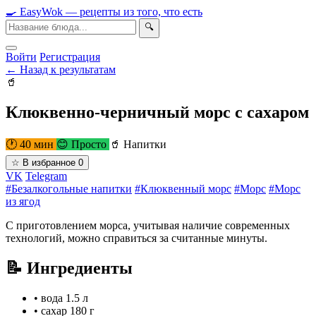
🍳
Easy
Wok
— рецепты из того, что есть
🔍
Войти
Регистрация
← Назад к результатам
🥤
Клюквенно-черничный морс с сахаром
🕐 40 мин
😊 Просто
🥤 Напитки
☆
В избранное
0
VK
Telegram
#Безалкогольные напитки
#Клюквенный морс
#Морс
#Морс
из ягод
С приготовлением морса, учитывая наличие современных
технологий, можно справиться за считанные минуты.
📝 Ингредиенты
•
вода
1.5 л
•
сахар
180 г