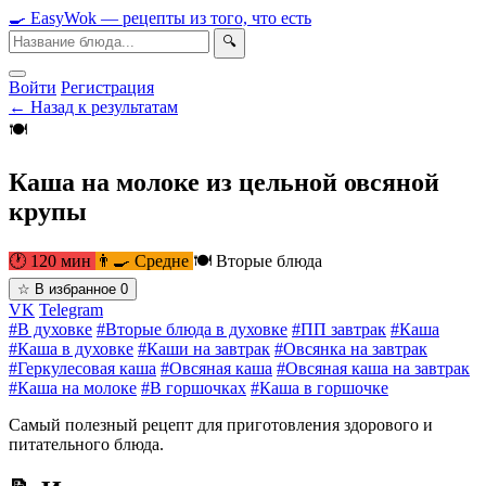
🍳
Easy
Wok
— рецепты из того, что есть
🔍
Войти
Регистрация
← Назад к результатам
🍽
Каша на молоке из цельной овсяной
крупы
🕐 120 мин
👨‍🍳 Средне
🍽 Вторые блюда
☆
В избранное
0
VK
Telegram
#В духовке
#Вторые блюда в духовке
#ПП завтрак
#Каша
#Каша в духовке
#Каши на завтрак
#Овсянка на завтрак
#Геркулесовая каша
#Овсяная каша
#Овсяная каша на завтрак
#Каша на молоке
#В горшочках
#Каша в горшочке
Самый полезный рецепт для приготовления здорового и
питательного блюда.