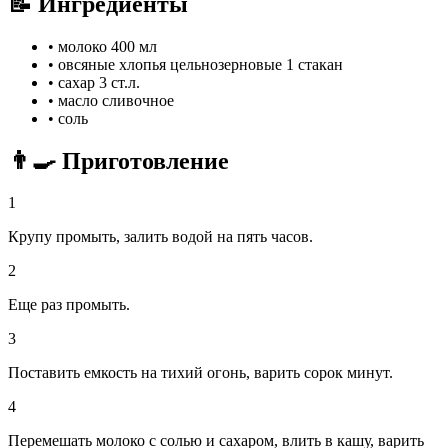
📝 Ингредиенты
•
молоко
400 мл
•
овсяные хлопья цельнозерновые
1 стакан
•
сахар
3 ст.л.
•
масло сливочное
•
соль
👨‍🍳 Приготовление
1
Крупу промыть, залить водой на пять часов.
2
Еще раз промыть.
3
Поставить емкость на тихий огонь, варить сорок минут.
4
Перемешать молоко с солью и сахаром, влить в кашу, варить