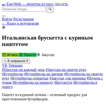
🍳
Easy
Wok
— рецепты из того, что есть
🔍
Войти
Регистрация
← Назад к результатам
🧆
Итальянская брускетта с куриным
паштетом
🕐 30 мин
😊 Просто
🧆 Закуски
☆
В избранное
0
VK
Telegram
#Простые на каждый день
#Закуски на скорую руку
#Бутерброды
#Бутерброды на завтрак
#Бутерброды на скорую
руку
#Бутерброды открытые
#Закуски для пикника
#Печень с
луком
#Бутерброды на природу
#Брускетта
#Бутерброды в
дорогу
Паштет из куриной печени – отличный продукт для
приготовления бутербродов.