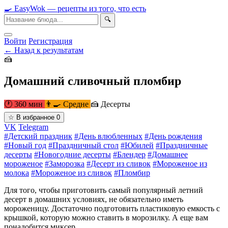
🍳
Easy
Wok
— рецепты из того, что есть
🔍
Войти
Регистрация
← Назад к результатам
🍰
Домашний сливочный пломбир
🕐 360 мин
👨‍🍳 Средне
🍰 Десерты
☆
В избранное
0
VK
Telegram
#Детский праздник
#День влюбленных
#День рождения
#Новый год
#Праздничный стол
#Юбилей
#Праздничные
десерты
#Новогодние десерты
#Блендер
#Домашнее
мороженое
#Заморозка
#Десерт из сливок
#Мороженое из
молока
#Мороженое из сливок
#Пломбир
Для того, чтобы приготовить самый популярный летний
десерт в домашних условиях, не обязательно иметь
мороженицу. Достаточно подготовить пластиковую емкость с
крышкой, которую можно ставить в морозилку. А еще вам
понадобится миксер.