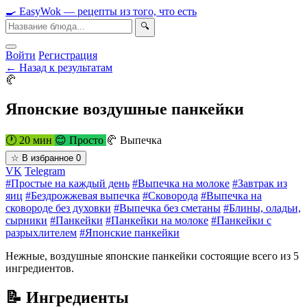
🍳
Easy
Wok
— рецепты из того, что есть
🔍
Войти
Регистрация
← Назад к результатам
🥐
Японские воздушные панкейки
🕐 20 мин
😊 Просто
🥐 Выпечка
☆
В избранное
0
VK
Telegram
#Простые на каждый день
#Выпечка на молоке
#Завтрак из
яиц
#Бездрожжевая выпечка
#Сковорода
#Выпечка на
сковороде без духовки
#Выпечка без сметаны
#Блины, оладьи,
сырники
#Панкейки
#Панкейки на молоке
#Панкейки с
разрыхлителем
#Японские панкейки
Нежные, воздушные японские панкейки состоящие всего из 5
ингредиентов.
📝 Ингредиенты