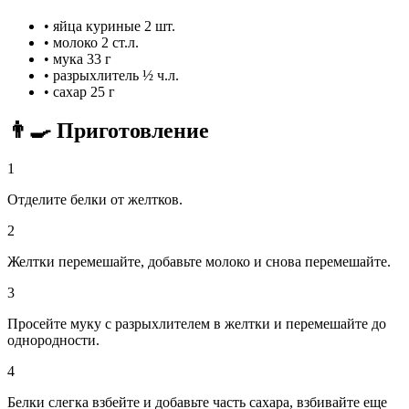
•
яйца куриные
2 шт.
•
молоко
2 ст.л.
•
мука
33 г
•
разрыхлитель
½ ч.л.
•
сахар
25 г
👨‍🍳 Приготовление
1
Отделите белки от желтков.
2
Желтки перемешайте, добавьте молоко и снова перемешайте.
3
Просейте муку с разрыхлителем в желтки и перемешайте до
однородности.
4
Белки слегка взбейте и добавьте часть сахара, взбивайте еще