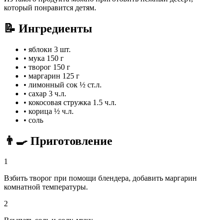
который понравится детям.
📝 Ингредиенты
•
яблоки
3 шт.
•
мука
150 г
•
творог
150 г
•
маргарин
125 г
•
лимонный сок
½ ст.л.
•
сахар
3 ч.л.
•
кокосовая стружка
1.5 ч.л.
•
корица
½ ч.л.
•
соль
👨‍🍳 Приготовление
1
Взбить творог при помощи блендера, добавить маргарин
комнатной температуры.
2