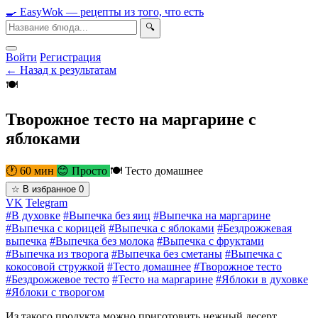
🍳
Easy
Wok
— рецепты из того, что есть
🔍
Войти
Регистрация
← Назад к результатам
🍽
Творожное тесто на маргарине с
яблоками
🕐 60 мин
😊 Просто
🍽 Тесто домашнее
☆
В избранное
0
VK
Telegram
#В духовке
#Выпечка без яиц
#Выпечка на маргарине
#Выпечка с корицей
#Выпечка с яблоками
#Бездрожжевая
выпечка
#Выпечка без молока
#Выпечка с фруктами
#Выпечка из творога
#Выпечка без сметаны
#Выпечка с
кокосовой стружкой
#Тесто домашнее
#Творожное тесто
#Бездрожжевое тесто
#Тесто на маргарине
#Яблоки в духовке
#Яблоки с творогом
Из такого продукта можно приготовить нежный десерт,