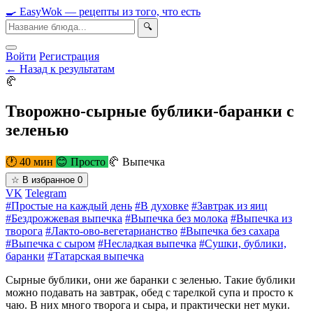
🍳
Easy
Wok
— рецепты из того, что есть
🔍
Войти
Регистрация
← Назад к результатам
🥐
Творожно-сырные бублики-баранки с
зеленью
🕐 40 мин
😊 Просто
🥐 Выпечка
☆
В избранное
0
VK
Telegram
#Простые на каждый день
#В духовке
#Завтрак из яиц
#Бездрожжевая выпечка
#Выпечка без молока
#Выпечка из
творога
#Лакто-ово-вегетарианство
#Выпечка без сахара
#Выпечка с сыром
#Несладкая выпечка
#Сушки, бублики,
баранки
#Татарская выпечка
Сырные бублики, они же баранки с зеленью. Такие бублики
можно подавать на завтрак, обед с тарелкой супа и просто к
чаю. В них много творога и сыра, и практически нет муки.