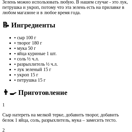
Зелень можно использовать любую. В нашем случае - это лук,
петрушка и укроп, потому что эта зелень есть на прилавке в
любом магазине и в любое время года.
📝 Ингредиенты
•
сыр
100 г
•
творог
180 г
•
мука
50 г
•
яйца куриные
1 шт.
•
соль
½ ч.л.
•
разрыхлитель
½ ч.л.
•
лук зеленый
15 г
•
укроп
15 г
•
петрушка
15 г
👨‍🍳 Приготовление
1
Сыр натереть на мелкой терке, добавить творог, добавить
белок 1 яйца, соль, разрыхлитель, мука – замесить тесто.
2