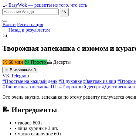
🍳
Easy
Wok
— рецепты из того, что есть
🔍
Войти
Регистрация
← Назад к результатам
🍰
Творожная запеканка с изюмом и кураг
🕐 60 мин
😊 Просто
🍰 Десерты
☆
В избранное
0
VK
Telegram
#Простые на каждый день
#В духовке
#Завтрак из яиц
#Вторые
#Творожная запеканка ПП
#Творожный десерт
#Диетическая т
Это очень вкусно, запеканка по этому рецепту получается очен
📝 Ингредиенты
•
творог
600 г
•
яйца куриные
3 шт.
•
масло сливочное
60 г