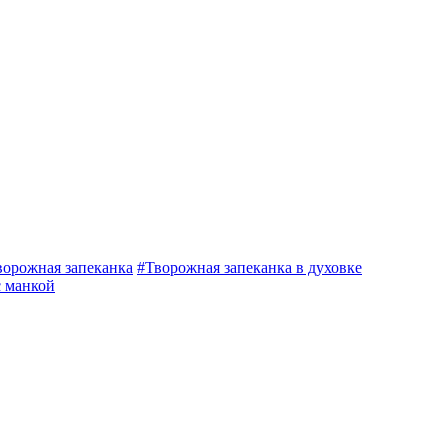
ворожная запеканка
#Творожная запеканка в духовке
с манкой