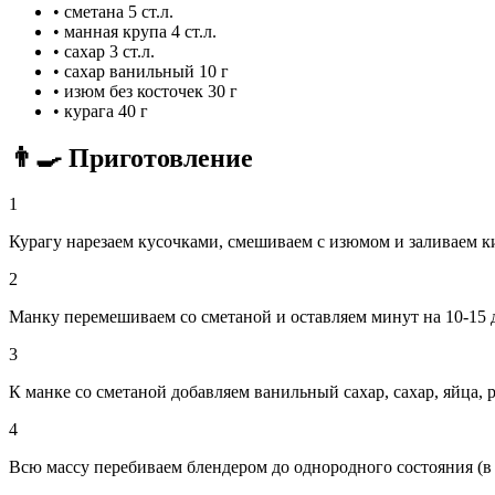
•
сметана
5 ст.л.
•
манная крупа
4 ст.л.
•
сахар
3 ст.л.
•
сахар ванильный
10 г
•
изюм без косточек
30 г
•
курага
40 г
👨‍🍳 Приготовление
1
Курагу нарезаем кусочками, смешиваем с изюмом и заливаем к
2
Манку перемешиваем со сметаной и оставляем минут на 10-15 
3
К манке со сметаной добавляем ванильный сахар, сахар, яйца, 
4
Всю массу перебиваем блендером до однородного состояния (в 