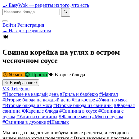
🍳
Easy
Wok
— рецепты из того, что есть
🔍
Войти
Регистрация
← Назад к результатам
🍽
Свиная корейка на углях в остром
чесночном соусе
🕐 60 мин
😊 Просто
🍽 Вторые блюда
☆
В избранное
0
VK
Telegram
#Простые на каждый день
#Гриль и барбекю
#Мангал
#Вторые блюда на каждый день
#На костре
#Ужин из мяса
#Вторые блюда из мяса
#Вторые блюда из свинины
#Жареная
свинина
#Жареные блюда
#Свинина в соусе
#Свинина с
луком
#Ужин из свинины
#Жареное мясо
#Мясо с луком
#Свинина в духовке
#Шашлык
Мы всегда с радостью пробуем новые рецепты, и сегодня в
нашем видео хотим поделиться с Вами вкусным и простым в