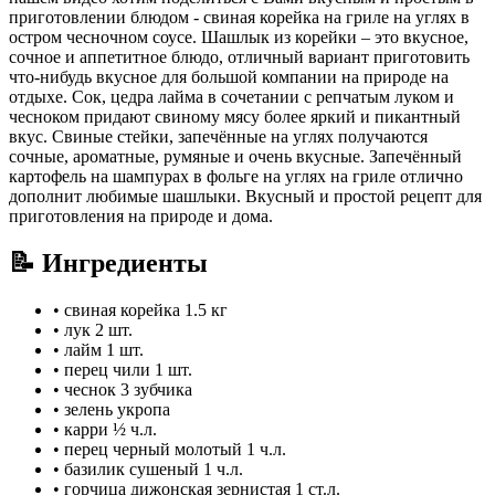
приготовлении блюдом - свиная корейка на гриле на углях в
остром чесночном соусе. Шашлык из корейки – это вкусное,
сочное и аппетитное блюдо, отличный вариант приготовить
что-нибудь вкусное для большой компании на природе на
отдыхе. Сок, цедра лайма в сочетании с репчатым луком и
чесноком придают свиному мясу более яркий и пикантный
вкус. Свиные стейки, запечённые на углях получаются
сочные, ароматные, румяные и очень вкусные. Запечённый
картофель на шампурах в фольге на углях на гриле отлично
дополнит любимые шашлыки. Вкусный и простой рецепт для
приготовления на природе и дома.
📝 Ингредиенты
•
свиная корейка
1.5 кг
•
лук
2 шт.
•
лайм
1 шт.
•
перец чили
1 шт.
•
чеснок
3 зубчика
•
зелень укропа
•
карри
½ ч.л.
•
перец черный молотый
1 ч.л.
•
базилик сушеный
1 ч.л.
•
горчица дижонская зернистая
1 ст.л.