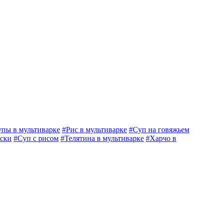
пы в мультиварке
#Рис в мультиварке
#Суп на говяжьем
нски
#Суп с рисом
#Телятина в мультиварке
#Харчо в