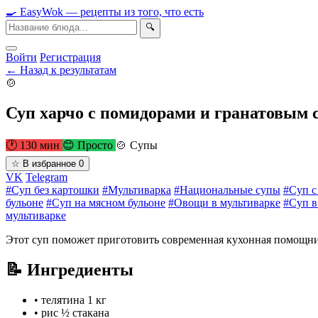
🍳
Easy
Wok
— рецепты из того, что есть
🔍
Войти
Регистрация
← Назад к результатам
🍲
Суп харчо с помидорами и гранатовым 
🕐 130 мин
😊 Просто
🍲 Супы
☆
В избранное
0
VK
Telegram
#Суп без картошки
#Мультиварка
#Национальные супы
#Суп с
бульоне
#Суп на мясном бульоне
#Овощи в мультиварке
#Суп в
мультиварке
Этот суп поможет приготовить современная кухонная помощни
📝 Ингредиенты
•
телятина
1 кг
•
рис
½ стакана