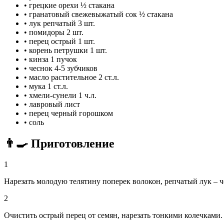
•
грецкие орехи
½ стакана
•
гранатовый свежевыжатый сок
½ стакана
•
лук репчатый
3 шт.
•
помидоры
2 шт.
•
перец острый
1 шт.
•
корень петрушки
1 шт.
•
кинза
1 пучок
•
чеснок
4-5 зубчиков
•
масло растительное
2 ст.л.
•
мука
1 ст.л.
•
хмели-сунели
1 ч.л.
•
лавровый лист
•
перец черный горошком
•
соль
👨‍🍳 Приготовление
1
Нарезать молодую телятину поперек волокон, репчатый лук – 
2
Очистить острый перец от семян, нарезать тонкими колечками.