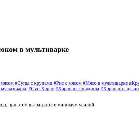
соком в мультиварке
 мясом
#Супы с крупами
#Рис с мясом
#Мясо в мультиварке
#Кру
 мультиварке
#Суп Харчо
#Харчо из говядины
#Харчо по-грузи
ца, при этом вы затратите минимум усилий.