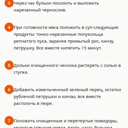
Через час бульон посолить и выложить
3
нарезанный чернослив.
При готовности мяса положить в суп следующие
4
продукты: тонко нарезанные полукольца
репчатого лука, заранее промытый рис, кинзу,
петрушку. Все вместе кипятить 15 минут.
Дольки очищенного чеснока растереть с солью в
5
ступке.
Добавить измельченный зеленый перец, остатки
6
рубленой петрушки и кинзы, все вместе
растолочь в пюре.
Положить очищенные и перетертые помидоры,
7
молотые грецкие орехи, влить часть бульона,