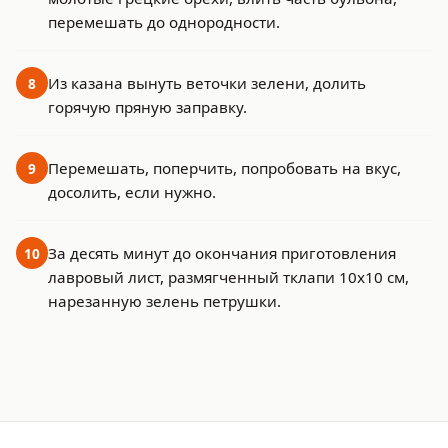
перемешать до однородности.
Из казана вынуть веточки зелени, долить
8
горячую пряную заправку.
Перемешать, поперчить, попробовать на вкус,
9
досолить, если нужно.
За десять минут до окончания приготовления
10
лавровый лист, размягченный тклапи 10х10 см,
нарезанную зелень петрушки.