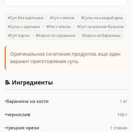
#Суп без картошки
#Суп с мясом
#Супы на каждый день
#Супы с крупами
#Рис с мясом
#Суп на мясном бульоне
#Суп Харчо
#Харчо по-грузински
#Харчо из баранины
Оригинальное сочетание продуктов, еще один
вариант приготовления супа.
📝 Ингредиенты
•
баранина на кости
1 кг
•
чернослив
100 г
•
грецкие орехи
1 стакан