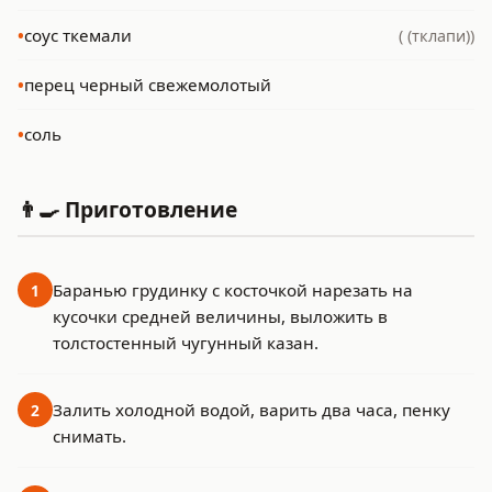
•
соус ткемали
( (тклапи))
•
перец черный свежемолотый
•
соль
👨‍🍳 Приготовление
Баранью грудинку с косточкой нарезать на
1
кусочки средней величины, выложить в
толстостенный чугунный казан.
Залить холодной водой, варить два часа, пенку
2
снимать.