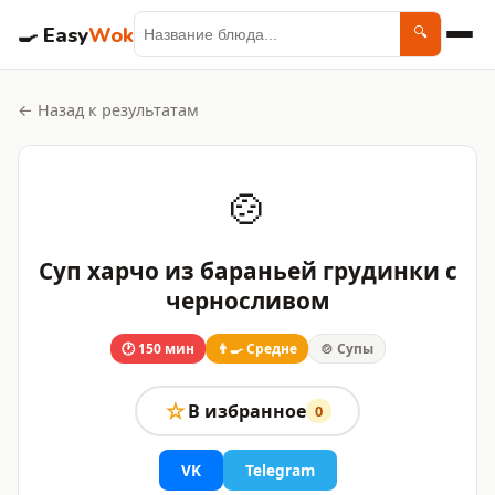
🍳
Easy
Wok
🔍
← Назад к результатам
🍲
Суп харчо из бараньей грудинки с
черносливом
🕐 150 мин
👨‍🍳 Средне
🍲 Супы
☆
В избранное
0
VK
Telegram