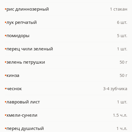
•
рис длиннозерный
1 стакан
•
лук репчатый
6 шт.
•
помидоры
5 шт.
•
перец чили зеленый
1 шт.
•
зелень петрушки
50 г
•
кинза
50 г
•
чеснок
3-4 зубчика
•
лавровый лист
1 шт.
•
хмели-сунели
1.5 ч.л.
•
перец душистый
1 ч.л.