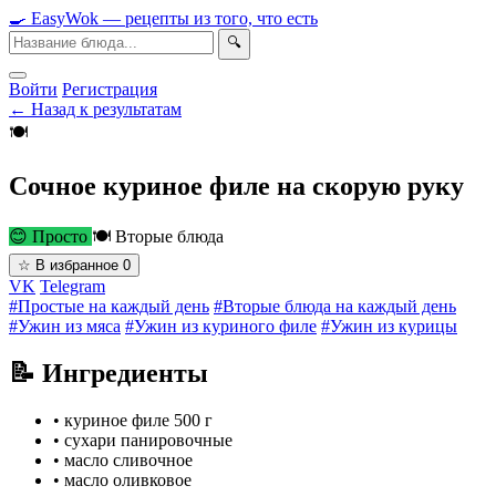
🍳
Easy
Wok
— рецепты из того, что есть
🔍
Войти
Регистрация
← Назад к результатам
🍽
Сочное куриное филе на скорую руку
😊 Просто
🍽 Вторые блюда
☆
В избранное
0
VK
Telegram
#Простые на каждый день
#Вторые блюда на каждый день
#Ужин из мяса
#Ужин из куриного филе
#Ужин из курицы
📝 Ингредиенты
•
куриное филе
500 г
•
сухари панировочные
•
масло сливочное
•
масло оливковое