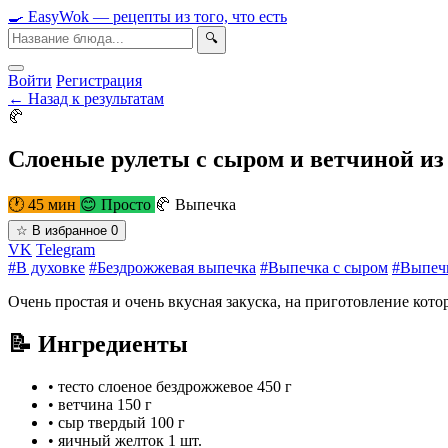
🍳
Easy
Wok
— рецепты из того, что есть
🔍
Войти
Регистрация
← Назад к результатам
🥐
Слоеные рулеты с сыром и ветчиной из 
🕐 45 мин
😊 Просто
🥐 Выпечка
☆
В избранное
0
VK
Telegram
#В духовке
#Бездрожжевая выпечка
#Выпечка с сыром
#Выпечк
Очень простая и очень вкусная закуска, на приготовление кото
📝 Ингредиенты
•
тесто слоеное бездрожжевое
450 г
•
ветчина
150 г
•
сыр твердый
100 г
•
яичный желток
1 шт.