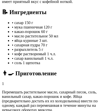
имеет приятный вкус с кофейной ноткой.
📝 Ингредиенты
•
сахар
150 г
•
мука пшеничная
120 г
•
какао-порошок
60 г
•
масло растительное
50 мл
•
яйца куриные
3 шт.
•
сахарная пудра
70 г
•
разрыхлитель
5 г
•
кофе растворимый
1 ч.л.
•
сахар ванильный
1 ч.л.
•
соль
1 щепотка
👨‍🍳 Приготовление
1
Перемешать растительное масло, сахарный песок, соль,
ванильный сахар, какао-порошок и кофе. Яйца
(предварительно достать их из холодильника) ввести по
одному, каждый раз перемешивая в течение минуты на
невысоких оборотах миксера.