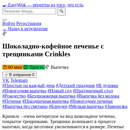
🍳
Easy
Wok
— рецепты из того, что есть
🔍
Войти
Регистрация
← Назад к результатам
🥐
Шоколадно-кофейное печенье с
трещинками Crinkles
🕐 60 мин
😊 Просто
🥐 Выпечка
☆
В избранное
0
VK
Telegram
#Простые на каждый день
#Детский праздник
#В духовке
#Новогодняя выпечка
#Новый год
#Праздничный стол
#Рождество
#Бездрожжевая выпечка
#Выпечка без молока
#Печенье
#Праздничная выпечка
#Новогоднее печенье
#Выпечка без сметаны
#Блендер
#Мелкая выпечка
#Заморозка
Кринклс - очень интересное на вид шоколадное печенье,
покрытое трещинками. Трещинки возникают в процессе
выпечки, когда заготовки увеличиваются в размере. Печенье