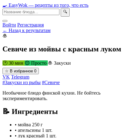
🍳
Easy
Wok
— рецепты из того, что есть
🔍
Войти
Регистрация
← Назад к результатам
🧆
Севиче из мойвы с красным луком
🕐 30 мин
😊 Просто
🧆 Закуски
☆
В избранное
0
VK
Telegram
#Закуски из рыбы
#Севиче
Необычное блюдо финской кухни. Не бойтесь
экспериментировать.
📝 Ингредиенты
•
мойва
250 г
•
апельсины
1 шт.
•
лук красный
1 шт.