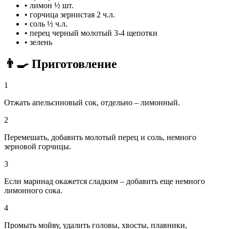
•
лимон
½ шт.
•
горчица зернистая
2 ч.л.
•
соль
½ ч.л.
•
перец черный молотый
3-4 щепотки
•
зелень
👨‍🍳 Приготовление
1
Отжать апельсиновый сок, отдельно – лимонный.
2
Перемешать, добавить молотый перец и соль, немного
зерновой горчицы.
3
Если маринад окажется сладким – добавить еще немного
лимонного сока.
4
Промыть мойву, удалить головы, хвосты, плавники,