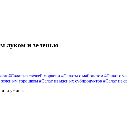
ым луком и зеленью
кови
#Салат из свежей моркови
#Салаты с майонезом
#Салат с ч
с зеленым горошком
#Салат из мясных субпродуктов
#Салат из с
а или ужина.