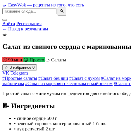
🍳
Easy
Wok
— рецепты из того, что есть
🔍
Войти
Регистрация
← Назад к результатам
🥗
Салат из свиного сердца с маринованн
🕐 90 мин
😊 Просто
🥗 Салаты
☆
В избранное
0
VK
Telegram
#Простые салаты
#Салат без яиц
#Салат с луком
#Салат из мор
майонезом
#Салат из моркови с чесноком и майонезом
#Салат 
Простой салат с минимумом ингредиентов для семейного обед
📝 Ингредиенты
•
свиное сердце
500 г
•
зеленый горошек консервированный
1 банка
•
лук репчатый
2 шт.