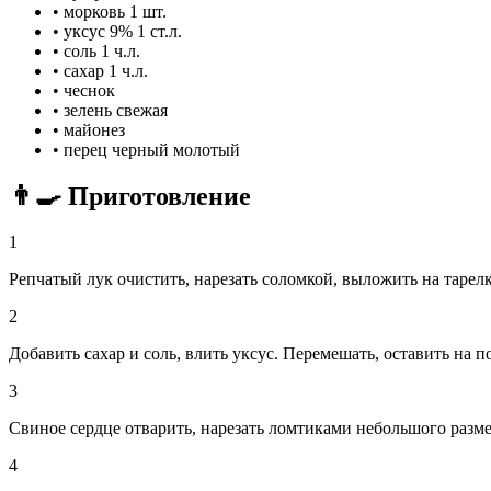
•
морковь
1 шт.
•
уксус 9%
1 ст.л.
•
соль
1 ч.л.
•
сахар
1 ч.л.
•
чеснок
•
зелень свежая
•
майонез
•
перец черный молотый
👨‍🍳 Приготовление
1
Репчатый лук очистить, нарезать соломкой, выложить на тарелк
2
Добавить сахар и соль, влить уксус. Перемешать, оставить на п
3
Свиное сердце отварить, нарезать ломтиками небольшого разме
4