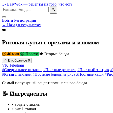
🍳
Easy
Wok
— рецепты из того, что есть
🔍
Войти
Регистрация
← Назад к результатам
🍽
Рисовая кутья с орехами и изюмом
🕐 40 мин
😊 Просто
🍽 Вторые блюда
☆
В избранное
0
VK
Telegram
#Специальное питание
#Постные рецепты
#Постный завтрак
#
#Кутья с изюмом
#Постные блюда из риса
#Постные каши
#Рис
Самый популярный рецепт поминального блюда.
📝 Ингредиенты
•
вода
2 стакана
•
рис
1 стакан