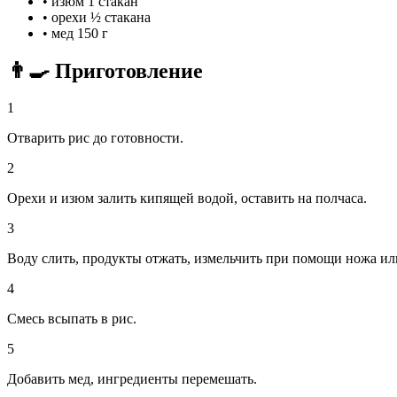
•
изюм
1 стакан
•
орехи
½ стакана
•
мед
150 г
👨‍🍳 Приготовление
1
Отварить рис до готовности.
2
Орехи и изюм залить кипящей водой, оставить на полчаса.
3
Воду слить, продукты отжать, измельчить при помощи ножа ил
4
Смесь всыпать в рис.
5
Добавить мед, ингредиенты перемешать.