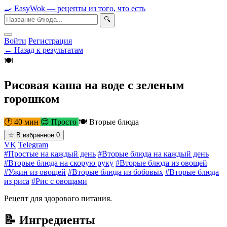
🍳
Easy
Wok
— рецепты из того, что есть
🔍
Войти
Регистрация
← Назад к результатам
🍽
Рисовая каша на воде с зеленым
горошком
🕐 40 мин
😊 Просто
🍽 Вторые блюда
☆
В избранное
0
VK
Telegram
#Простые на каждый день
#Вторые блюда на каждый день
#Вторые блюда на скорую руку
#Вторые блюда из овощей
#Ужин из овощей
#Вторые блюда из бобовых
#Вторые блюда
из риса
#Рис с овощами
Рецепт для здорового питания.
📝 Ингредиенты