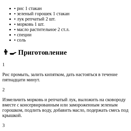
•
рис
1 стакан
•
зеленый горошек
1 стакан
•
лук репчатый
2 шт.
•
морковь
1 шт.
•
масло растительное
2 ст.л.
•
специи
•
соль
👨‍🍳 Приготовление
1
Рис промыть, залить кипятком, дать настояться в течение
пятнадцати минут.
2
Измельчить морковь и репчатый лук, выложить на сковороду
вместе с консервированным или замороженным зеленым
горошком, подлить воду, добавить масло, подержать смесь под
крышкой.
3