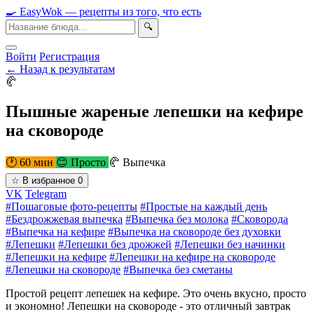
🍳
Easy
Wok
— рецепты из того, что есть
🔍
Войти
Регистрация
← Назад к результатам
🥐
Пышные жареные лепешки на кефире
на сковороде
🕐 60 мин
😊 Просто
🥐 Выпечка
☆
В избранное
0
VK
Telegram
#Пошаговые фото-рецепты
#Простые на каждый день
#Бездрожжевая выпечка
#Выпечка без молока
#Сковорода
#Выпечка на кефире
#Выпечка на сковороде без духовки
#Лепешки
#Лепешки без дрожжей
#Лепешки без начинки
#Лепешки на кефире
#Лепешки на кефире на сковороде
#Лепешки на сковороде
#Выпечка без сметаны
Простой рецепт лепешек на кефире. Это очень вкусно, просто
и экономно! Лепешки на сковороде - это отличный завтрак