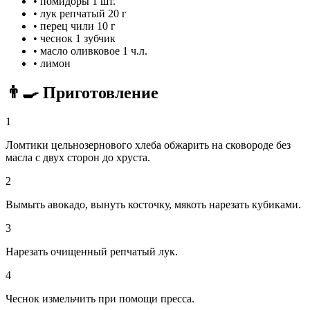
•
помидоры
1 шт.
•
лук репчатый
20 г
•
перец чили
10 г
•
чеснок
1 зубчик
•
масло оливковое
1 ч.л.
•
лимон
👨‍🍳 Приготовление
1
Ломтики цельнозернового хлеба обжарить на сковороде без
масла с двух сторон до хруста.
2
Вымыть авокадо, вынуть косточку, мякоть нарезать кубиками.
3
Нарезать очищенный репчатый лук.
4
Чеснок измельчить при помощи пресса.