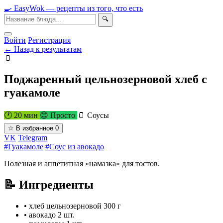
🍳
Easy
Wok
— рецепты из того, что есть
🔍
Войти
Регистрация
← Назад к результатам
🫙
Поджаренный цельнозерновой хлеб с
гуакамоле
🕐 20 мин
😊 Просто
🫙 Соусы
☆
В избранное
0
VK
Telegram
#Гуакамоле
#Соус из авокадо
Полезная и аппетитная «намазка» для тостов.
📝 Ингредиенты
•
хлеб цельнозерновой
300 г
•
авокадо
2 шт.