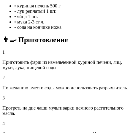
•
куриная печень
500 г
•
лук репчатый
1 шт.
•
яйца
1 шт.
•
мука
2-3 ст.л.
•
сода
на кончике ножа
👨‍🍳 Приготовление
1
Приготовить фарш из измельченной куриной печени, яиц,
муки, лука, пищевой соды.
2
По желанию вместо соды можно использовать разрыхлитель.
3
Прогреть на дне чаши мультиварки немного растительного
масла.
4