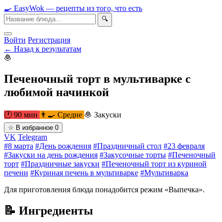
🍳
Easy
Wok
— рецепты из того, что есть
🔍
Войти
Регистрация
← Назад к результатам
🧆
Печеночный торт в мультиварке с
любимой начинкой
🕐 90 мин
👨‍🍳 Средне
🧆 Закуски
☆
В избранное
0
VK
Telegram
#8 марта
#День рождения
#Праздничный стол
#23 февраля
#Закуски на день рождения
#Закусочные торты
#Печеночный
торт
#Праздничные закуски
#Печеночный торт из куриной
печени
#Куриная печень в мультиварке
#Мультиварка
Для приготовления блюда понадобится режим «Выпечка».
📝 Ингредиенты