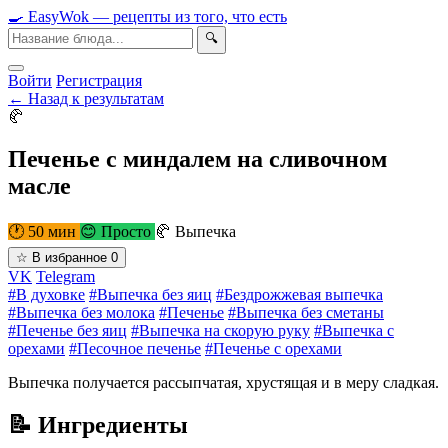
🍳
Easy
Wok
— рецепты из того, что есть
🔍
Войти
Регистрация
← Назад к результатам
🥐
Печенье с миндалем на сливочном
масле
🕐 50 мин
😊 Просто
🥐 Выпечка
☆
В избранное
0
VK
Telegram
#В духовке
#Выпечка без яиц
#Бездрожжевая выпечка
#Выпечка без молока
#Печенье
#Выпечка без сметаны
#Печенье без яиц
#Выпечка на скорую руку
#Выпечка с
орехами
#Песочное печенье
#Печенье с орехами
Выпечка получается рассыпчатая, хрустящая и в меру сладкая.
📝 Ингредиенты