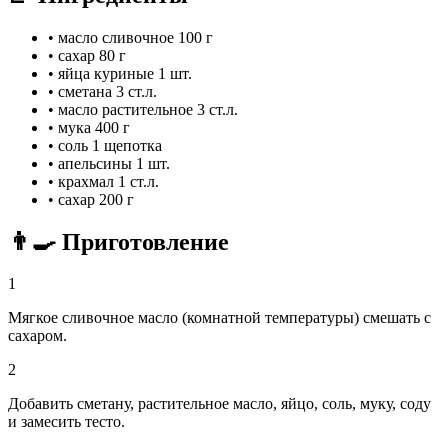
•
масло сливочное
100 г
•
сахар
80 г
•
яйца куриные
1 шт.
•
сметана
3 ст.л.
•
масло растительное
3 ст.л.
•
мука
400 г
•
соль
1 щепотка
•
апельсины
1 шт.
•
крахмал
1 ст.л.
•
сахар
200 г
👨‍🍳 Приготовление
1
Мягкое сливочное масло (комнатной температуры) смешать с
сахаром.
2
Добавить сметану, растительное масло, яйцо, соль, муку, соду
и замесить тесто.