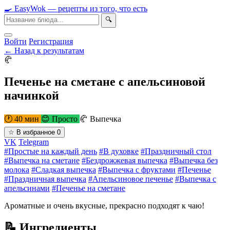
🍳
Easy
Wok
— рецепты из того, что есть
🔍
Войти
Регистрация
← Назад к результатам
🥐
Печенье на сметане с апельсиновой
начинкой
🕐 40 мин
😊 Просто
🥐 Выпечка
☆
В избранное
0
VK
Telegram
#Простые на каждый день
#В духовке
#Праздничный стол
#Выпечка на сметане
#Бездрожжевая выпечка
#Выпечка без
молока
#Сладкая выпечка
#Выпечка с фруктами
#Печенье
#Праздничная выпечка
#Апельсиновое печенье
#Выпечка с
апельсинами
#Печенье на сметане
Ароматные и очень вкусные, прекрасно подходят к чаю!
📝 Ингредиенты