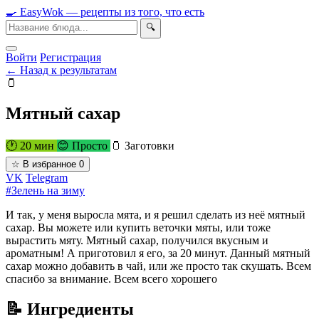
🍳
Easy
Wok
— рецепты из того, что есть
🔍
Войти
Регистрация
← Назад к результатам
🫙
Мятный сахар
🕐 20 мин
😊 Просто
🫙 Заготовки
☆
В избранное
0
VK
Telegram
#Зелень на зиму
И так, у меня выросла мята, и я решил сделать из неё мятный
сахар. Вы можете или купить веточки мяты, или тоже
вырастить мяту. Мятный сахар, получился вкусным и
ароматным! А приготовил я его, за 20 минут. Данный мятный
сахар можно добавить в чай, или же просто так скушать. Всем
спасибо за внимание. Всем всего хорошего
📝 Ингредиенты