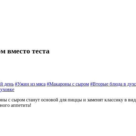
м вместо теста
й день
#Ужин из мяса
#Макароны с сыром
#Вторые блюда в дух
духовке
 с сыром станут основой для пиццы и заменят классику в виде 
ного аппетита!