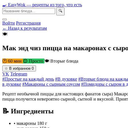
🍳
Easy
Wok
— рецепты из того, что есть
🔍
Войти
Регистрация
← Назад к результатам
🍽
Мак энд чиз пицца на макаронах с сыро
🕐 60 мин
😊 Просто
🍽 Вторые блюда
☆
В избранное
0
VK
Telegram
#Простые на каждый день
#В духовке
#Вторые блюда на кажды
в духовке
#Макароны с сырным соусом
#Помидоры с сыром в 
Рецепт необычной пиццы для настоящих фанатов сыра) Макароны
пицца получится невероятно сырной, сытной и вкусной. Прият
📝 Ингредиенты
•
макароны
180 г