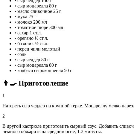
•
сыр чеддер
150 г
•
сыр моцарелла
80 г
•
масло сливочное
25 г
•
мука
25 г
•
молоко
200 мл
•
томатное пюре
300 мл
•
сахар
1 ст.л.
•
орегано
½ ст.л.
•
базилик
½ ст.л.
•
перец чили молотый
•
соль
•
сыр чеддер
80 г
•
сыр моцарелла
80 г
•
колбаса сырокопченая
50 г
👨‍🍳 Приготовление
1
Натереть сыр чеддер на крупной терке. Моцареллу мелко нареза
2
В другой кастрюле приготовить сырный соус. Добавить сливоч
немного обжарить на среднем огне, 1-2 минуты.