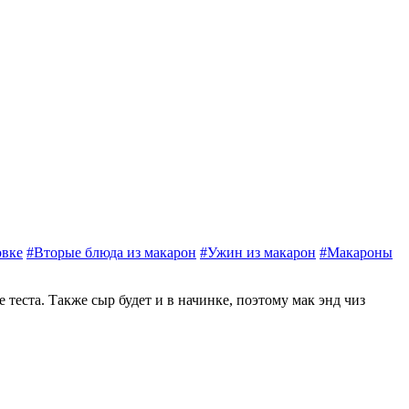
овке
#Вторые блюда из макарон
#Ужин из макарон
#Макароны
теста. Также сыр будет и в начинке, поэтому мак энд чиз