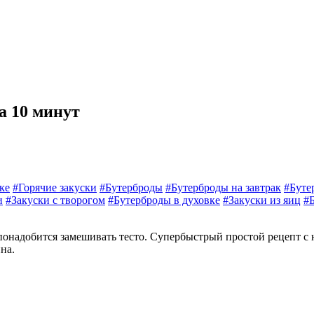
а 10 минут
ке
#Горячие закуски
#Бутерброды
#Бутерброды на завтрак
#Буте
и
#Закуски с творогом
#Бутерброды в духовке
#Закуски из яиц
#
понадобится замешивать тесто. Супербыстрый простой рецепт с 
на.