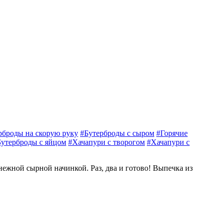
рброды на скорую руку
#Бутерброды с сыром
#Горячие
Бутерброды с яйцом
#Хачапури с творогом
#Хачапури с
нежной сырной начинкой. Раз, два и готово! Выпечка из