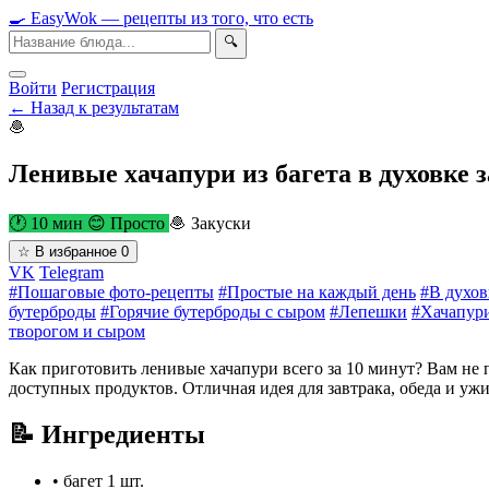
🍳
Easy
Wok
— рецепты из того, что есть
🔍
Войти
Регистрация
← Назад к результатам
🧆
Ленивые хачапури из багета в духовке з
🕐 10 мин
😊 Просто
🧆 Закуски
☆
В избранное
0
VK
Telegram
#Пошаговые фото-рецепты
#Простые на каждый день
#В духов
бутерброды
#Горячие бутерброды с сыром
#Лепешки
#Хачапур
творогом и сыром
Как приготовить ленивые хачапури всего за 10 минут? Вам не 
доступных продуктов. Отличная идея для завтрака, обеда и ужи
📝 Ингредиенты
•
багет
1 шт.