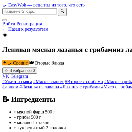
🍳
Easy
Wok
— рецепты из того, что есть
🔍
Войти
Регистрация
← Назад к результатам
🍽
Ленивая мясная лазанья с грибамииз л
👨‍🍳 Средне
🍽 Вторые блюда
☆
В избранное
0
VK
Telegram
#Ужин из мяса
#Мясо с сыром
#Второе с грибами
#Мясо с гриб
фаршем
#Лазанья из лаваша
#Лазанья с грибами
#Мясо с гриба
📝 Ингредиенты
•
мясной фарш
500 г
•
грибы
500 г
•
молоко
1 стакан
•
лук репчатый
2 головки