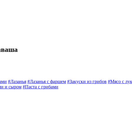
аваша
ами
#Лазанья
#Лазанья с фаршем
#Закуски из грибов
#Мясо с лу
ми и сыром
#Паста с грибами