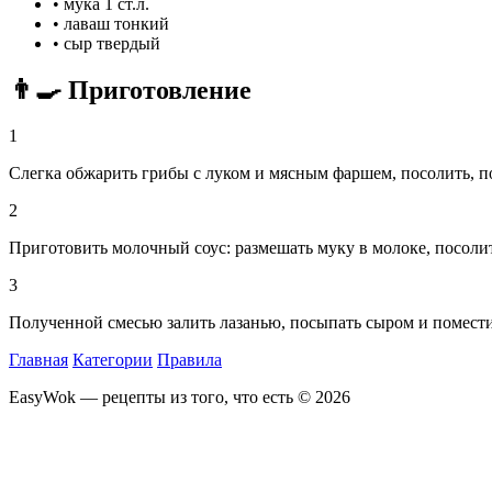
•
мука
1 ст.л.
•
лаваш тонкий
•
сыр твердый
👨‍🍳 Приготовление
1
Слегка обжарить грибы с луком и мясным фаршем, посолить, по
2
Приготовить молочный соус: размешать муку в молоке, посолить
3
Полученной смесью залить лазанью, посыпать сыром и поместит
Главная
Категории
Правила
EasyWok — рецепты из того, что есть © 2026