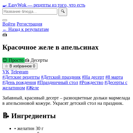
🍳
Easy
Wok
— рецепты из того, что есть
🔍
Войти
Регистрация
← Назад к результатам
🍰
Красочное желе в апельсинах
😊 Просто
🍰 Десерты
☆
В избранное
0
VK
Telegram
#Детские рецепты
#Детский праздник
#На десерт
#8 марта
#День рождения
#Праздничный стол
#Рождество
#Десерты с
желатином
#Желе
Забавный, красивый десерт – разноцветные дольки мармелада
в апельсиновой кожуре. Украсят детский стол на праздник.
📝 Ингредиенты
•
желатин
30 г