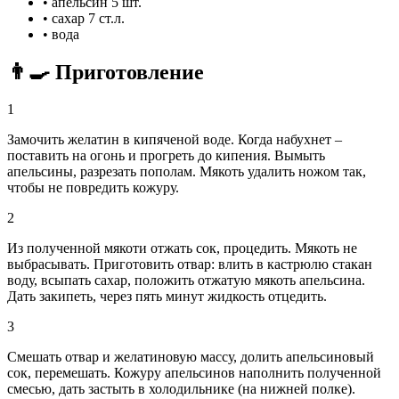
•
апельсин
5 шт.
•
сахар
7 ст.л.
•
вода
👨‍🍳 Приготовление
1
Замочить желатин в кипяченой воде. Когда набухнет –
поставить на огонь и прогреть до кипения. Вымыть
апельсины, разрезать пополам. Мякоть удалить ножом так,
чтобы не повредить кожуру.
2
Из полученной мякоти отжать сок, процедить. Мякоть не
выбрасывать. Приготовить отвар: влить в кастрюлю стакан
воду, всыпать сахар, положить отжатую мякоть апельсина.
Дать закипеть, через пять минут жидкость отцедить.
3
Смешать отвар и желатиновую массу, долить апельсиновый
сок, перемешать. Кожуру апельсинов наполнить полученной
смесью, дать застыть в холодильнике (на нижней полке).