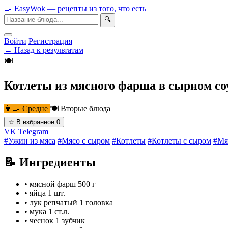
🍳
Easy
Wok
— рецепты из того, что есть
🔍
Войти
Регистрация
← Назад к результатам
🍽
Котлеты из мясного фарша в сырном со
👨‍🍳 Средне
🍽 Вторые блюда
☆
В избранное
0
VK
Telegram
#Ужин из мяса
#Мясо с сыром
#Котлеты
#Котлеты с сыром
#Мя
📝 Ингредиенты
•
мясной фарш
500 г
•
яйца
1 шт.
•
лук репчатый
1 головка
•
мука
1 ст.л.
•
чеснок
1 зубчик