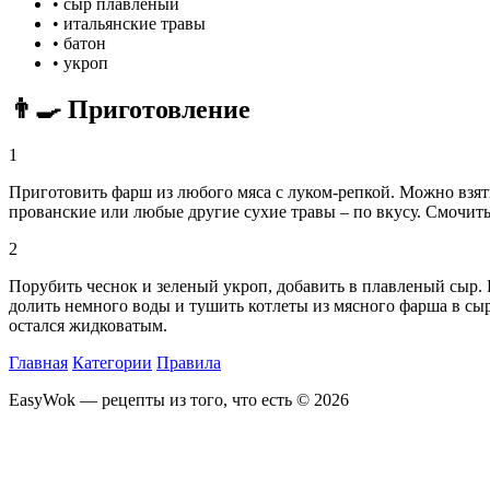
•
сыр плавленый
•
итальянские травы
•
батон
•
укроп
👨‍🍳 Приготовление
1
Приготовить фарш из любого мяса с луком-репкой. Можно взять
прованские или любые другие сухие травы – по вкусу. Смочить
2
Порубить чеснок и зеленый укроп, добавить в плавленый сыр. 
долить немного воды и тушить котлеты из мясного фарша в сыр
остался жидковатым.
Главная
Категории
Правила
EasyWok — рецепты из того, что есть © 2026