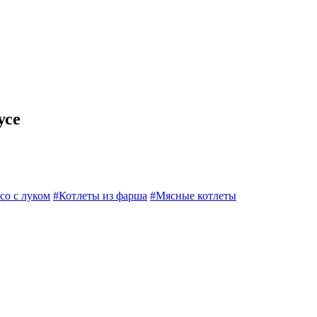
усе
со с луком
#Котлеты из фарша
#Мясные котлеты